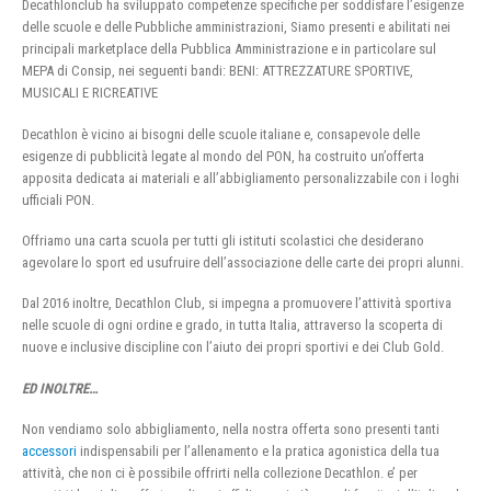
Decathlonclub ha sviluppato competenze specifiche per soddisfare l’esigenze
delle scuole e delle Pubbliche amministrazioni, Siamo presenti e abilitati nei
principali marketplace della Pubblica Amministrazione e in particolare sul
MEPA di Consip, nei seguenti bandi: BENI: ATTREZZATURE SPORTIVE,
MUSICALI E RICREATIVE
Decathlon è vicino ai bisogni delle scuole italiane e, consapevole delle
esigenze di pubblicità legate al mondo del PON, ha costruito un’offerta
apposita dedicata ai materiali e all’abbigliamento personalizzabile con i loghi
ufficiali PON.
Offriamo una carta scuola per tutti gli istituti scolastici che desiderano
agevolare lo sport ed usufruire dell’associazione delle carte dei propri alunni.
Dal 2016 inoltre, Decathlon Club, si impegna a promuovere l’attività sportiva
nelle scuole di ogni ordine e grado, in tutta Italia, attraverso la scoperta di
nuove e inclusive discipline con l’aiuto dei propri sportivi e dei Club Gold.
ED INOLTRE…
Non vendiamo solo abbigliamento, nella nostra offerta sono presenti tanti
accessori
indispensabili per l’allenamento e la pratica agonistica della tua
attività, che non ci è possibile offrirti nella collezione Decathlon. e’ per