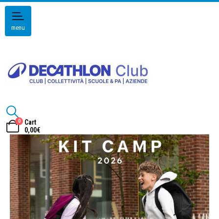
menu
0
Cart
0,00
€