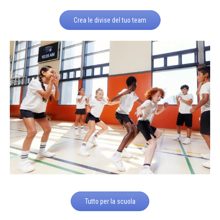
Crea le divise del tuo team
Tutto per la scuola