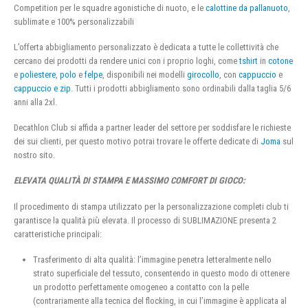
Competition per le squadre agonistiche di nuoto, e le
calottine da pallanuoto
,
sublimate e 100% personalizzabili
L’offerta abbigliamento personalizzato è dedicata a tutte le collettività che
cercano dei prodotti da rendere unici con i proprio loghi, come
tshirt
in
cotone
e
poliestere
,
polo
e
felpe
, disponibili nei modelli
girocollo
, con
cappuccio
e
cappuccio e zip
. Tutti i prodotti abbigliamento sono ordinabili dalla taglia 5/6
anni alla 2xl.
Decathlon Club si affida a partner leader del settore per soddisfare le richieste
dei sui clienti, per questo motivo potrai trovare le offerte dedicate di
Joma
sul
nostro sito.
ELEVATA QUALITÀ DI STAMPA E MASSIMO COMFORT DI GIOCO:
Il procedimento di stampa utilizzato per la personalizzazione completi club ti
garantisce la qualità più elevata. Il processo di SUBLIMAZIONE presenta 2
caratteristiche principali:
Trasferimento di alta qualità: l’immagine penetra letteralmente nello
strato superficiale del tessuto, consentendo in questo modo di ottenere
un prodotto perfettamente omogeneo a contatto con la pelle
(contrariamente alla tecnica del flocking, in cui l’immagine è applicata al