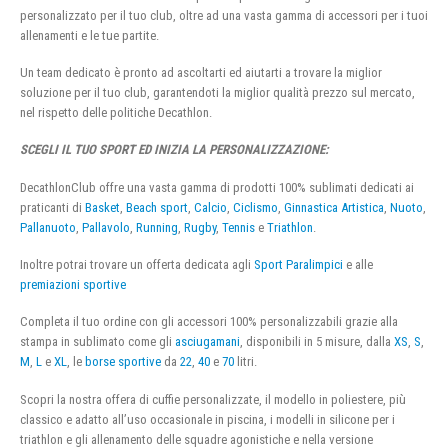
personalizzato per il tuo club, oltre ad una vasta gamma di accessori per i tuoi
allenamenti e le tue partite.
Un team dedicato è pronto ad ascoltarti ed aiutarti a trovare la miglior
soluzione per il tuo club, garantendoti la miglior qualità prezzo sul mercato,
nel rispetto delle politiche Decathlon.
SCEGLI IL TUO SPORT ED INIZIA LA PERSONALIZZAZIONE:
DecathlonClub offre una vasta gamma di prodotti 100% sublimati dedicati ai
praticanti di
Basket
,
Beach sport
,
Calcio
,
Ciclismo
,
Ginnastica Artistica
,
Nuoto
,
Pallanuoto
,
Pallavolo
,
Running
,
Rugby
,
Tennis
e
Triathlon
.
Inoltre potrai trovare un offerta dedicata agli
Sport Paralimpici
e alle
premiazioni sportive
Completa il tuo ordine con gli accessori 100% personalizzabili grazie alla
stampa in sublimato come gli
asciugamani
, disponibili in 5 misure, dalla
XS
,
S
,
M
,
L
e
XL
, le
borse sportive
da
22
,
40
e
70
litri.
Scopri la nostra offera di cuffie personalizzate, il modello in poliestere, più
classico e adatto all’uso occasionale in piscina, i modelli in silicone per i
triathlon e gli allenamento delle squadre agonistiche e nella versione