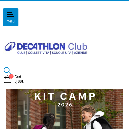
menu
0
Cart
0,00
€