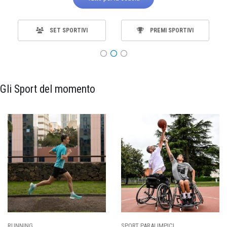
SET SPORTIVI
PREMI SPORTIVI
Gli Sport del momento
CI
CALCIO
BASKET