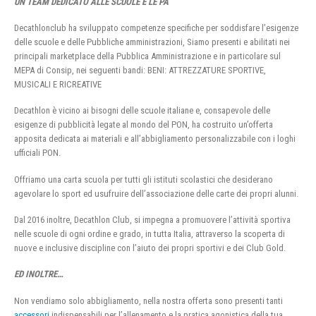
UN TEAM DEDICATO ALLE SCUOLE E LE PA
Decathlonclub ha sviluppato competenze specifiche per soddisfare l’esigenze
delle scuole e delle Pubbliche amministrazioni, Siamo presenti e abilitati nei
principali marketplace della Pubblica Amministrazione e in particolare sul
MEPA di Consip, nei seguenti bandi: BENI: ATTREZZATURE SPORTIVE,
MUSICALI E RICREATIVE
Decathlon è vicino ai bisogni delle scuole italiane e, consapevole delle
esigenze di pubblicità legate al mondo del PON, ha costruito un’offerta
apposita dedicata ai materiali e all’abbigliamento personalizzabile con i loghi
ufficiali PON.
Offriamo una carta scuola per tutti gli istituti scolastici che desiderano
agevolare lo sport ed usufruire dell’associazione delle carte dei propri alunni.
Dal 2016 inoltre, Decathlon Club, si impegna a promuovere l’attività sportiva
nelle scuole di ogni ordine e grado, in tutta Italia, attraverso la scoperta di
nuove e inclusive discipline con l’aiuto dei propri sportivi e dei Club Gold.
ED INOLTRE…
Non vendiamo solo abbigliamento, nella nostra offerta sono presenti tanti
accessori
indispensabili per l’allenamento e la pratica agonistica della tua