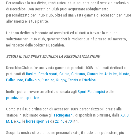
Personalizza la tua divisa, rendi unica la tua squadra con il servizio esclusivo
di Decathlon. Con Decathlon Club puoi acquistare abbigliamento
personalizzato per il tuo club, oltre ad una vasta gamma di accessori per i tuoi
allenamenti e le tue partite.
Un team dedicato è pronto ad ascoltarti ed aiutarti a trovare la miglior
soluzione per il tuo club, garantendoti la miglior qualità prezzo sul mercato,
nel rispetto delle politiche Decathlon.
SCEGLI IL TUO SPORT ED INIZIA LA PERSONALIZZAZIONE:
DecathlonClub offre una vasta gamma di prodotti 100% sublimati dedicati ai
praticanti di
Basket
,
Beach sport
,
Calcio
,
Ciclismo
,
Ginnastica Artistica
,
Nuoto
,
Pallanuoto
,
Pallavolo
,
Running
,
Rugby
,
Tennis
e
Triathlon
.
Inoltre potrai trovare un offerta dedicata agli
Sport Paralimpici
e alle
premiazioni sportive
Completa il tuo ordine con gli accessori 100% personalizzabili grazie alla
stampa in sublimato come gli
asciugamani
, disponibili in 5 misure, dalla
XS
,
S
,
M
,
L
e
XL
, le
borse sportive
da
22
,
40
e
70
litri.
Scopri la nostra offera di cuffie personalizzate, il modello in poliestere, più