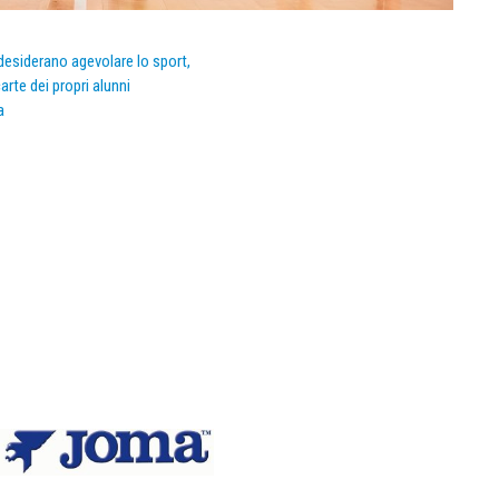
e desiderano agevolare lo sport,
arte dei propri alunni
a