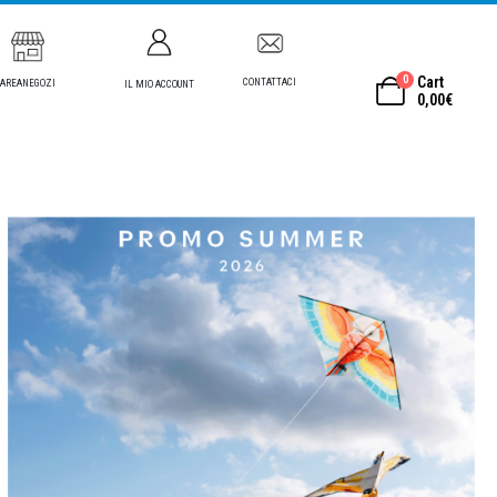
0
Cart
CONTATTACI
AREANEGOZI
IL MIO ACCOUNT
0,00
€