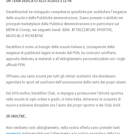
UN TEAM DEDICATO ALLE SCUOLE E LE PA
Decathlonclub ha sviluppato competenze specifiche per soddisfare l’esigenze
delle scuole e delle Pubbliche amministrazioni, Siamo presenti e abilitati nei
principali marketplace della Pubblica Amministrazione e in particolare sul
MEPA di Consip, nei seguenti bandi: BENI: ATTREZZATURE SPORTIVE,
MUSICALI E RICREATIVE
Decathlon è vicino ai bisogni delle scuole italiane e, consapevole delle
esigenze di pubblicità legate al mondo del PON, ha costruito un’offerta
apposita dedicata ai materiali e all’abbigliamento personalizzabile con i loghi
ufficiali PON.
Offriamo una carta scuola per tutti gli istituti scolastici che desiderano
agevolare lo sport ed usufruire dell’associazione delle carte dei propri alunni.
Dal 2016 inoltre, Decathlon Club, si impegna a promuovere l’attività sportiva
nelle scuole di ogni ordine e grado, in tutta Italia, attraverso la scoperta di
nuove e inclusive discipline con l’aiuto dei propri sportivi e dei Club Gold.
ED INOLTRE…
Non vendiamo solo abbigliamento, nella nostra offerta sono presenti tanti
accessori
indispensabili per l’allenamento e la pratica agonistica della tua