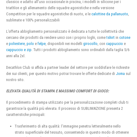
classico e adatto all’uso occasionale in piscina, i modelli in silicone per i
triathlon e gli allenamento delle squadre agonistiche e nella versione
Competition per le squadre agonistiche di nuoto, e le
calottine da pallanuoto
,
sublimate e 100% personalizzabili
L’offerta abbigliamento personalizzato è dedicata a tutte le collettività che
cercano dei prodotti da rendere unici con i proprio loghi, come
tshirt
in
cotone
e
poliestere
,
polo
e
felpe
, disponibili nei modelli
girocollo
, con
cappuccio
e
cappuccio e zip
. Tutti i prodotti abbigliamento sono ordinabili dalla taglia 5/6
anni alla 2xl.
Decathlon Club si affida a partner leader del settore per soddisfare le richieste
dei sui clienti, per questo motivo potrai trovare le offerte dedicate di
Joma
sul
nostro sito.
ELEVATA QUALITÀ DI STAMPA E MASSIMO COMFORT DI GIOCO:
Il procedimento di stampa utilizzato per la personalizzazione completi club ti
garantisce la qualità più elevata. Il processo di SUBLIMAZIONE presenta 2
caratteristiche principali:
Trasferimento di alta qualità: l’immagine penetra letteralmente nello
strato superficiale del tessuto, consentendo in questo modo di ottenere