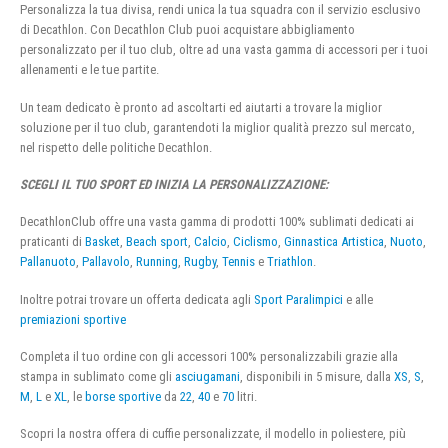
Personalizza la tua divisa, rendi unica la tua squadra con il servizio esclusivo
di Decathlon. Con Decathlon Club puoi acquistare abbigliamento
personalizzato per il tuo club, oltre ad una vasta gamma di accessori per i tuoi
allenamenti e le tue partite.
Un team dedicato è pronto ad ascoltarti ed aiutarti a trovare la miglior
soluzione per il tuo club, garantendoti la miglior qualità prezzo sul mercato,
nel rispetto delle politiche Decathlon.
SCEGLI IL TUO SPORT ED INIZIA LA PERSONALIZZAZIONE:
DecathlonClub offre una vasta gamma di prodotti 100% sublimati dedicati ai
praticanti di
Basket
,
Beach sport
,
Calcio
,
Ciclismo
,
Ginnastica Artistica
,
Nuoto
,
Pallanuoto
,
Pallavolo
,
Running
,
Rugby
,
Tennis
e
Triathlon
.
Inoltre potrai trovare un offerta dedicata agli
Sport Paralimpici
e alle
premiazioni sportive
Completa il tuo ordine con gli accessori 100% personalizzabili grazie alla
stampa in sublimato come gli
asciugamani
, disponibili in 5 misure, dalla
XS
,
S
,
M
,
L
e
XL
, le
borse sportive
da
22
,
40
e
70
litri.
Scopri la nostra offera di cuffie personalizzate, il modello in poliestere, più