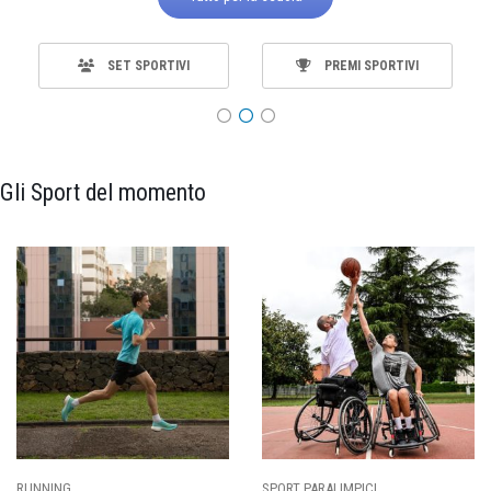
SET SPORTIVI
PREMI SPORTIVI
Gli Sport del momento
ING
SPORT PARALIMPICI
CALCI