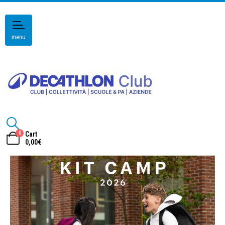
menu
0
Cart
0,00
€