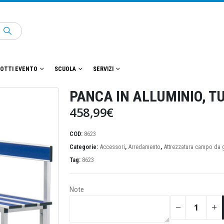
OTTI EVENTO
SCUOLA
SERVIZI
PANCA IN ALLUMINIO, T
458,99
€
COD:
8623
Categorie:
Accessori
,
Arredamento
,
Attrezzatura campo da 
Tag:
8623
Note