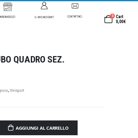
0
Cart
CONTATTACI
AREANEGOZI
IL MIO ACCOUNT
0,00
€
UBO QUADRO SEZ.
gioco
,
Vivisport
AGGIUNGI AL CARRELLO