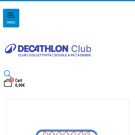
menu
0
Cart
0,00
€