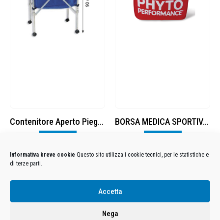
Contenitore Aperto Pieghevole
BORSA MEDICA SPORTIVA 2 pezzi
Visualizza
Visualizza
Informativa breve cookie
Questo sito utilizza i cookie tecnici, per le statistiche e
di terze parti.
Condizioni Generali di Utilizzo
-
Cookies
-
Privacy
Accetta
DECATHLON ITALIA S.r.l. Unipersonale - Viale Valassina, 268 - 20851 Lissone (MB) Cap. Soc.
Euro 12.500.000 i.v. - C.F. e Iscr. Reg. Imp. Monza e Brianza 02137480964 - R.E.A. MB-1370021 -
Nega
P.IVA. 11005760159 - Direzione e coordinamento art. 2497 C.C. DECATHLON SA, Villeneuve