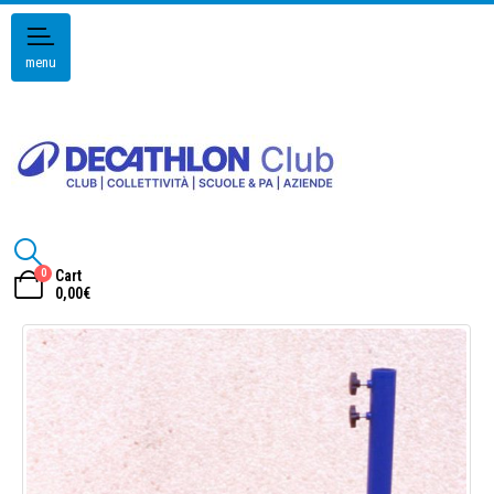
menu
0
Cart
0,00
€