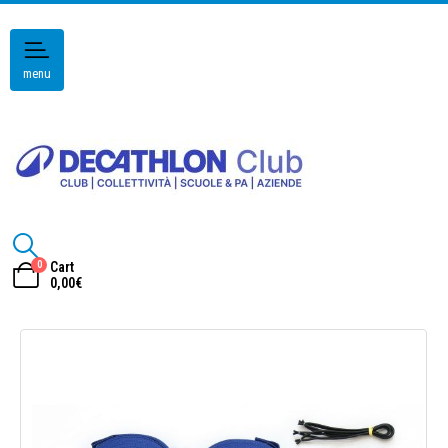
menu
0
Cart
0,00
€