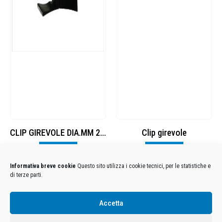
CLIP GIREVOLE DIA.MM 25 NYLON
Clip girevole
Visualizza
Visualizza
Informativa breve cookie
Questo sito utilizza i cookie tecnici, per le statistiche e
di terze parti.
Condizioni Generali di Utilizzo
-
Cookies
-
Privacy
Accetta
DECATHLON ITALIA S.r.l. Unipersonale - Viale Valassina, 268 - 20851 Lissone (MB) Cap. Soc.
Euro 12.500.000 i.v. - C.F. e Iscr. Reg. Imp. Monza e Brianza 02137480964 - R.E.A. MB-1370021 -