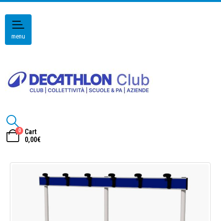
menu
0
Cart
0,00
€