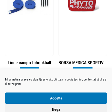
Linee campo tchoukball
BORSA MEDICA SPORTIVA 2 pezzi
Visualizza
Visualizza
Informativa breve cookie
Questo sito utilizza i cookie tecnici, per le statistiche e
di terze parti.
Condizioni Generali di Utilizzo
-
Cookies
-
Privacy
Accetta
DECATHLON ITALIA S.r.l. Unipersonale - Viale Valassina, 268 - 20851 Lissone (MB) Cap. Soc.
Euro 12.500.000 i.v. - C.F. e Iscr. Reg. Imp. Monza e Brianza 02137480964 - R.E.A. MB-1370021 -
Nega