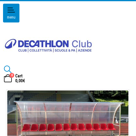
menu
0
Cart
0,00
€