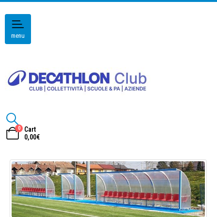
menu
0
Cart
0,00
€