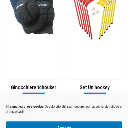
ouker
Set Unihockey
Visualizza
Visualizza
Informativa breve cookie
Questo sito utilizza i cookie tecnici, per le statistiche e
di terze parti.
Condizioni Generali di Utilizzo
-
Cookies
-
Privacy
Accetta