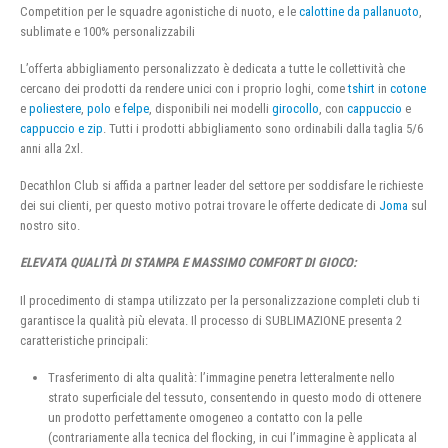
Competition per le squadre agonistiche di nuoto, e le
calottine da pallanuoto
,
sublimate e 100% personalizzabili
L’offerta abbigliamento personalizzato è dedicata a tutte le collettività che
cercano dei prodotti da rendere unici con i proprio loghi, come
tshirt
in
cotone
e
poliestere
,
polo
e
felpe
, disponibili nei modelli
girocollo
, con
cappuccio
e
cappuccio e zip
. Tutti i prodotti abbigliamento sono ordinabili dalla taglia 5/6
anni alla 2xl.
Decathlon Club si affida a partner leader del settore per soddisfare le richieste
dei sui clienti, per questo motivo potrai trovare le offerte dedicate di
Joma
sul
nostro sito.
ELEVATA QUALITÀ DI STAMPA E MASSIMO COMFORT DI GIOCO:
Il procedimento di stampa utilizzato per la personalizzazione completi club ti
garantisce la qualità più elevata. Il processo di SUBLIMAZIONE presenta 2
caratteristiche principali:
Trasferimento di alta qualità: l’immagine penetra letteralmente nello
strato superficiale del tessuto, consentendo in questo modo di ottenere
un prodotto perfettamente omogeneo a contatto con la pelle
(contrariamente alla tecnica del flocking, in cui l’immagine è applicata al