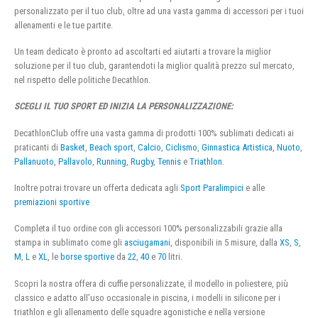
personalizzato per il tuo club, oltre ad una vasta gamma di accessori per i tuoi
allenamenti e le tue partite.
Un team dedicato è pronto ad ascoltarti ed aiutarti a trovare la miglior
soluzione per il tuo club, garantendoti la miglior qualità prezzo sul mercato,
nel rispetto delle politiche Decathlon.
SCEGLI IL TUO SPORT ED INIZIA LA PERSONALIZZAZIONE:
DecathlonClub offre una vasta gamma di prodotti 100% sublimati dedicati ai
praticanti di
Basket
,
Beach sport
,
Calcio
,
Ciclismo
,
Ginnastica Artistica
,
Nuoto
,
Pallanuoto
,
Pallavolo
,
Running
,
Rugby
,
Tennis
e
Triathlon
.
Inoltre potrai trovare un offerta dedicata agli
Sport Paralimpici
e alle
premiazioni sportive
Completa il tuo ordine con gli accessori 100% personalizzabili grazie alla
stampa in sublimato come gli
asciugamani
, disponibili in 5 misure, dalla
XS
,
S
,
M
,
L
e
XL
, le
borse sportive
da
22
,
40
e
70
litri.
Scopri la nostra offera di cuffie personalizzate, il modello in poliestere, più
classico e adatto all’uso occasionale in piscina, i modelli in silicone per i
triathlon e gli allenamento delle squadre agonistiche e nella versione