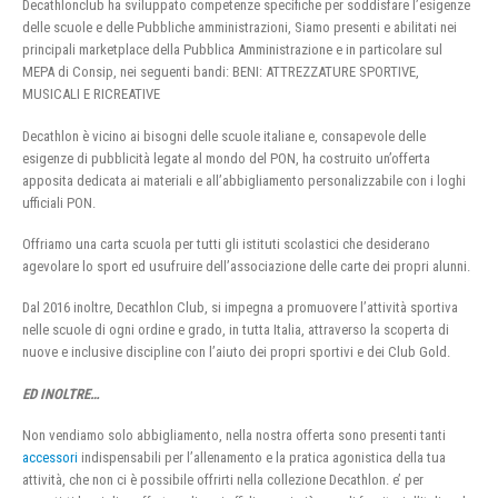
Decathlonclub ha sviluppato competenze specifiche per soddisfare l’esigenze
delle scuole e delle Pubbliche amministrazioni, Siamo presenti e abilitati nei
principali marketplace della Pubblica Amministrazione e in particolare sul
MEPA di Consip, nei seguenti bandi: BENI: ATTREZZATURE SPORTIVE,
MUSICALI E RICREATIVE
Decathlon è vicino ai bisogni delle scuole italiane e, consapevole delle
esigenze di pubblicità legate al mondo del PON, ha costruito un’offerta
apposita dedicata ai materiali e all’abbigliamento personalizzabile con i loghi
ufficiali PON.
Offriamo una carta scuola per tutti gli istituti scolastici che desiderano
agevolare lo sport ed usufruire dell’associazione delle carte dei propri alunni.
Dal 2016 inoltre, Decathlon Club, si impegna a promuovere l’attività sportiva
nelle scuole di ogni ordine e grado, in tutta Italia, attraverso la scoperta di
nuove e inclusive discipline con l’aiuto dei propri sportivi e dei Club Gold.
ED INOLTRE…
Non vendiamo solo abbigliamento, nella nostra offerta sono presenti tanti
accessori
indispensabili per l’allenamento e la pratica agonistica della tua
attività, che non ci è possibile offrirti nella collezione Decathlon. e’ per