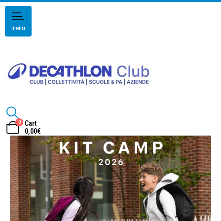
menu
0
Cart
0,00
€