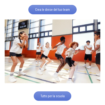
Crea le divise del tuo team
Tutto per la scuola