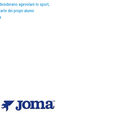
e desiderano agevolare lo sport,
arte dei propri alunni
a