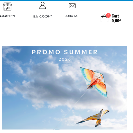
0
Cart
CONTATTACI
AREANEGOZI
IL MIO ACCOUNT
0,00
€