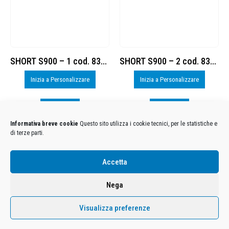
SHORT S900 – 1 cod. 8377886
SHORT S900 – 2 cod. 8377886
Inizia a Personalizzare
Inizia a Personalizzare
Visualizza
Visualizza
Informativa breve cookie
Questo sito utilizza i cookie tecnici, per le statistiche e
di terze parti.
Condizioni Generali di Utilizzo
-
Cookies
-
Privacy
Accetta
DECATHLON ITALIA S.r.l. Unipersonale - Viale Valassina, 268 - 20851 Lissone (MB) Cap. Soc.
Euro 12.500.000 i.v. - C.F. e Iscr. Reg. Imp. Monza e Brianza 02137480964 - R.E.A. MB-1370021 -
Nega
P.IVA. 11005760159 - Direzione e coordinamento art. 2497 C.C. DECATHLON SA, Villeneuve
D'Ascq, Francia Le foto dei prodotti presenti sul sito sono puramente esemplificative.
Visualizza preferenze