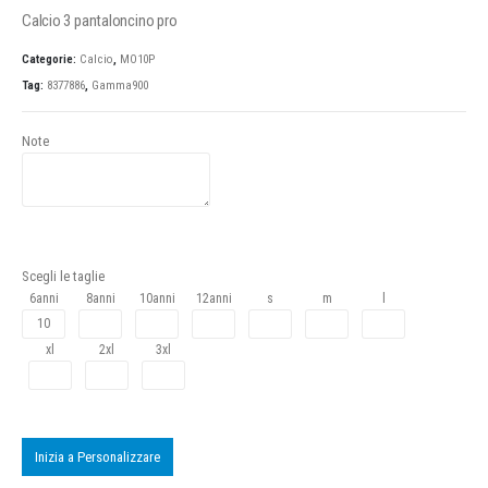
Calcio 3 pantaloncino pro
Categorie:
Calcio
,
MO10P
Tag:
8377886
,
Gamma900
Note
Scegli le taglie
6anni
8anni
10anni
12anni
s
m
l
xl
2xl
3xl
Inizia a Personalizzare