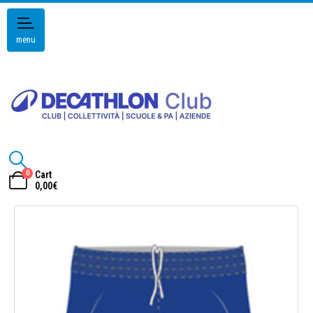
menu
0
Cart
0,00
€