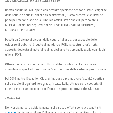
UN TEAM DEDICATO ALLE SCUOLE E LE PA
Decathlonclub ha sviluppato competenze specifiche per soddisfare l’esigenze
delle scuole e delle Pubbliche amministrazioni, Siamo presenti e abilitati nei
principali marketplace della Pubblica Amministrazione e in particolare sul
MEPA di Consip, nei seguenti bandi: BENI: ATTREZZATURE SPORTIVE,
MUSICALI E RICREATIVE
Decathlon è vicino ai bisogni delle scuole italiane e, consapevole delle
esigenze di pubblicità legate al mondo del PON, ha costruito un’offerta
apposita dedicata ai materiali e all’abbigliamento personalizzabile con i loghi
ufficiali PON.
Offriamo una carta scuola per tutti gli istituti scolastici che desiderano
agevolare lo sport ed usufruire dell’associazione delle carte dei propri alunni.
Dal 2016 inoltre, Decathlon Club, si impegna a promuovere l’attività sportiva
nelle scuole di ogni ordine e grado, in tutta Italia, attraverso la scoperta di
nuove e inclusive discipline con l’aiuto dei propri sportivi e dei Club Gold.
ED INOLTRE…
Non vendiamo solo abbigliamento, nella nostra offerta sono presenti tanti
accessori
indispensabili per l’allenamento e la pratica agonistica della tua