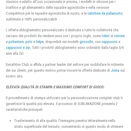
classico e adatto all’uso occasionale in piscina, i modelli in silicone per i
triathlon e gli allenamento delle squadre agonistiche e nella versione
Competition per le squadre agonistiche di nuoto, e le
calottine da pallanuoto
,
sublimate e 100% personalizzabili
L’offerta abbigliamento personalizzato è dedicata a tutte le collettività che
cercano dei prodotti da rendere unici con i proprio loghi, come
tshirt
in
cotone
e
poliestere
,
polo
e
felpe
, disponibili nei modelli
girocollo
, con
cappuccio
e
cappuccio e zip
. Tutti i prodotti abbigliamento sono ordinabili dalla taglia 5/6
anni alla 2xl.
Decathlon Club si affida a partner leader del settore per soddisfare le richieste
dei sui clienti, per questo motivo potrai trovare le offerte dedicate di
Joma
sul
nostro sito.
ELEVATA QUALITÀ DI STAMPA E MASSIMO COMFORT DI GIOCO:
Il procedimento di stampa utilizzato per la personalizzazione completi club ti
garantisce la qualità più elevata. Il processo di SUBLIMAZIONE presenta 2
caratteristiche principali:
Trasferimento di alta qualità: l’immagine penetra letteralmente nello
strato superficiale del tessuto, consentendo in questo modo di ottenere