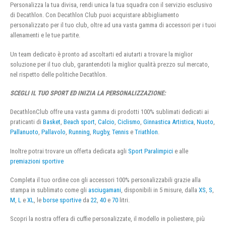
Personalizza la tua divisa, rendi unica la tua squadra con il servizio esclusivo
di Decathlon. Con Decathlon Club puoi acquistare abbigliamento
personalizzato per il tuo club, oltre ad una vasta gamma di accessori per i tuoi
allenamenti e le tue partite.
Un team dedicato è pronto ad ascoltarti ed aiutarti a trovare la miglior
soluzione per il tuo club, garantendoti la miglior qualità prezzo sul mercato,
nel rispetto delle politiche Decathlon.
SCEGLI IL TUO SPORT ED INIZIA LA PERSONALIZZAZIONE:
DecathlonClub offre una vasta gamma di prodotti 100% sublimati dedicati ai
praticanti di
Basket
,
Beach sport
,
Calcio
,
Ciclismo
,
Ginnastica Artistica
,
Nuoto
,
Pallanuoto
,
Pallavolo
,
Running
,
Rugby
,
Tennis
e
Triathlon
.
Inoltre potrai trovare un offerta dedicata agli
Sport Paralimpici
e alle
premiazioni sportive
Completa il tuo ordine con gli accessori 100% personalizzabili grazie alla
stampa in sublimato come gli
asciugamani
, disponibili in 5 misure, dalla
XS
,
S
,
M
,
L
e
XL
, le
borse sportive
da
22
,
40
e
70
litri.
Scopri la nostra offera di cuffie personalizzate, il modello in poliestere, più