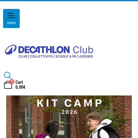
menu
0
Cart
0,00
€