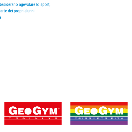
e desiderano agevolare lo sport,
arte dei propri alunni
a