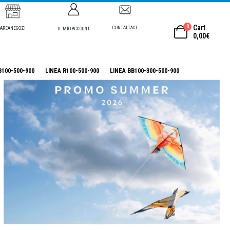
0
Cart
CONTATTACI
AREANEGOZI
IL MIO ACCOUNT
0,00
€
B100-500-900
LINEA R100-500-900
LINEA BB100-300-500-900