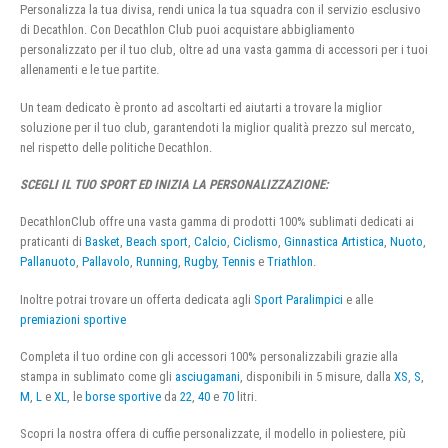
Personalizza la tua divisa, rendi unica la tua squadra con il servizio esclusivo
di Decathlon. Con Decathlon Club puoi acquistare abbigliamento
personalizzato per il tuo club, oltre ad una vasta gamma di accessori per i tuoi
allenamenti e le tue partite.
Un team dedicato è pronto ad ascoltarti ed aiutarti a trovare la miglior
soluzione per il tuo club, garantendoti la miglior qualità prezzo sul mercato,
nel rispetto delle politiche Decathlon.
SCEGLI IL TUO SPORT ED INIZIA LA PERSONALIZZAZIONE:
DecathlonClub offre una vasta gamma di prodotti 100% sublimati dedicati ai
praticanti di
Basket
,
Beach sport
,
Calcio
,
Ciclismo
,
Ginnastica Artistica
,
Nuoto
,
Pallanuoto
,
Pallavolo
,
Running
,
Rugby
,
Tennis
e
Triathlon
.
Inoltre potrai trovare un offerta dedicata agli
Sport Paralimpici
e alle
premiazioni sportive
Completa il tuo ordine con gli accessori 100% personalizzabili grazie alla
stampa in sublimato come gli
asciugamani
, disponibili in 5 misure, dalla
XS
,
S
,
M
,
L
e
XL
, le
borse sportive
da
22
,
40
e
70
litri.
Scopri la nostra offera di cuffie personalizzate, il modello in poliestere, più