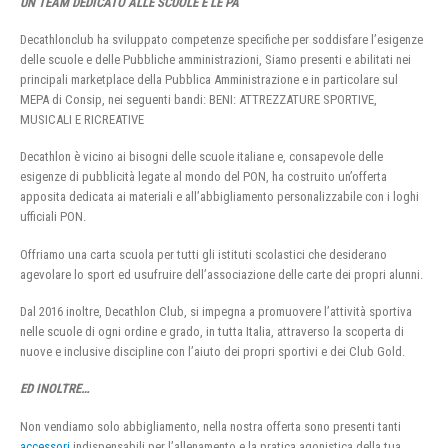
UN TEAM DEDICATO ALLE SCUOLE E LE PA
Decathlonclub ha sviluppato competenze specifiche per soddisfare l’esigenze
delle scuole e delle Pubbliche amministrazioni, Siamo presenti e abilitati nei
principali marketplace della Pubblica Amministrazione e in particolare sul
MEPA di Consip, nei seguenti bandi: BENI: ATTREZZATURE SPORTIVE,
MUSICALI E RICREATIVE
Decathlon è vicino ai bisogni delle scuole italiane e, consapevole delle
esigenze di pubblicità legate al mondo del PON, ha costruito un’offerta
apposita dedicata ai materiali e all’abbigliamento personalizzabile con i loghi
ufficiali PON.
Offriamo una carta scuola per tutti gli istituti scolastici che desiderano
agevolare lo sport ed usufruire dell’associazione delle carte dei propri alunni.
Dal 2016 inoltre, Decathlon Club, si impegna a promuovere l’attività sportiva
nelle scuole di ogni ordine e grado, in tutta Italia, attraverso la scoperta di
nuove e inclusive discipline con l’aiuto dei propri sportivi e dei Club Gold.
ED INOLTRE…
Non vendiamo solo abbigliamento, nella nostra offerta sono presenti tanti
accessori
indispensabili per l’allenamento e la pratica agonistica della tua