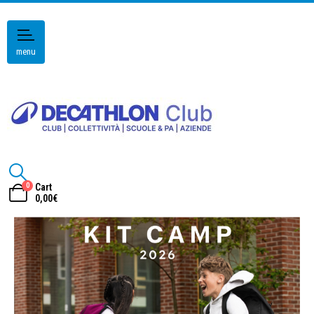
menu
0
Cart
0,00
€