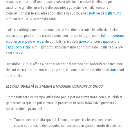
classico e adatto all’uso occasionale in piscina, i modelli in silicone per i
triathlon e gli allenamento delle squadre agonistiche e nella versione
Competition per le squadre agonistiche di nuoto, e le
calottine da pallanuoto
,
sublimate e 100% personalizzabili
L’offerta abbigliamento personalizzato è dedicata a tutte le collettività che
cercano dei prodotti da rendere unici con i proprio loghi, come
tshirt
in
cotone
e
poliestere
,
polo
e
felpe
, disponibili nei modelli
girocollo
, con
cappuccio
e
cappuccio e zip
. Tutti i prodotti abbigliamento sono ordinabili dalla taglia 5/6
anni alla 2xl.
Decathlon Club si affida a partner leader del settore per soddisfare le richieste
dei sui clienti, per questo motivo potrai trovare le offerte dedicate di
Joma
sul
nostro sito.
ELEVATA QUALITÀ DI STAMPA E MASSIMO COMFORT DI GIOCO:
Il procedimento di stampa utilizzato per la personalizzazione completi club ti
garantisce la qualità più elevata. Il processo di SUBLIMAZIONE presenta 2
caratteristiche principali:
Trasferimento di alta qualità: l’immagine penetra letteralmente nello
strato superficiale del tessuto, consentendo in questo modo di ottenere