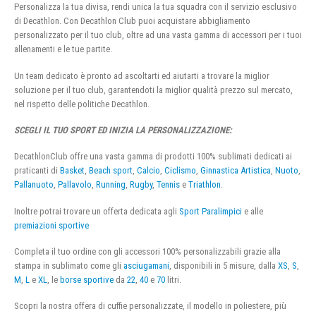
Personalizza la tua divisa, rendi unica la tua squadra con il servizio esclusivo
di Decathlon. Con Decathlon Club puoi acquistare abbigliamento
personalizzato per il tuo club, oltre ad una vasta gamma di accessori per i tuoi
allenamenti e le tue partite.
Un team dedicato è pronto ad ascoltarti ed aiutarti a trovare la miglior
soluzione per il tuo club, garantendoti la miglior qualità prezzo sul mercato,
nel rispetto delle politiche Decathlon.
SCEGLI IL TUO SPORT ED INIZIA LA PERSONALIZZAZIONE:
DecathlonClub offre una vasta gamma di prodotti 100% sublimati dedicati ai
praticanti di
Basket
,
Beach sport
,
Calcio
,
Ciclismo
,
Ginnastica Artistica
,
Nuoto
,
Pallanuoto
,
Pallavolo
,
Running
,
Rugby
,
Tennis
e
Triathlon
.
Inoltre potrai trovare un offerta dedicata agli
Sport Paralimpici
e alle
premiazioni sportive
Completa il tuo ordine con gli accessori 100% personalizzabili grazie alla
stampa in sublimato come gli
asciugamani
, disponibili in 5 misure, dalla
XS
,
S
,
M
,
L
e
XL
, le
borse sportive
da
22
,
40
e
70
litri.
Scopri la nostra offera di cuffie personalizzate, il modello in poliestere, più