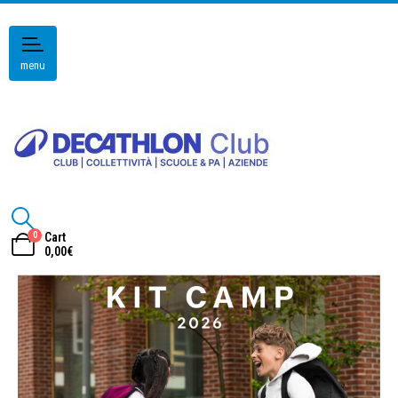
menu
0
Cart
0,00
€