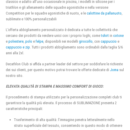
classico e adatto all’uso occasionale in piscina, i modelli in silicone per i
triathlon e gli allenamento delle squadre agonistiche e nella versione
Competition per le squadre agonistiche di nuoto, e le
calottine da pallanuoto
,
sublimate e 100% personalizzabili
L’offerta abbigliamento personalizzato è dedicata a tutte le collettività che
cercano dei prodotti da rendere unici con i proprio loghi, come
tshirt
in
cotone
e
poliestere
,
polo
e
felpe
, disponibili nei modelli
girocollo
, con
cappuccio
e
cappuccio e zip
. Tutti i prodotti abbigliamento sono ordinabili dalla taglia 5/6
anni alla 2xl.
Decathlon Club si affida a partner leader del settore per soddisfare le richieste
dei sui clienti, per questo motivo potrai trovare le offerte dedicate di
Joma
sul
nostro sito.
ELEVATA QUALITÀ DI STAMPA E MASSIMO COMFORT DI GIOCO:
Il procedimento di stampa utilizzato per la personalizzazione completi club ti
garantisce la qualità più elevata. Il processo di SUBLIMAZIONE presenta 2
caratteristiche principali:
Trasferimento di alta qualità: l’immagine penetra letteralmente nello
strato superficiale del tessuto, consentendo in questo modo di ottenere