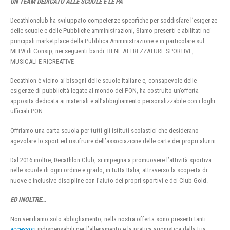
UN TEAM DEDICATO ALLE SCUOLE E LE PA
Decathlonclub ha sviluppato competenze specifiche per soddisfare l’esigenze
delle scuole e delle Pubbliche amministrazioni, Siamo presenti e abilitati nei
principali marketplace della Pubblica Amministrazione e in particolare sul
MEPA di Consip, nei seguenti bandi: BENI: ATTREZZATURE SPORTIVE,
MUSICALI E RICREATIVE
Decathlon è vicino ai bisogni delle scuole italiane e, consapevole delle
esigenze di pubblicità legate al mondo del PON, ha costruito un’offerta
apposita dedicata ai materiali e all’abbigliamento personalizzabile con i loghi
ufficiali PON.
Offriamo una carta scuola per tutti gli istituti scolastici che desiderano
agevolare lo sport ed usufruire dell’associazione delle carte dei propri alunni.
Dal 2016 inoltre, Decathlon Club, si impegna a promuovere l’attività sportiva
nelle scuole di ogni ordine e grado, in tutta Italia, attraverso la scoperta di
nuove e inclusive discipline con l’aiuto dei propri sportivi e dei Club Gold.
ED INOLTRE…
Non vendiamo solo abbigliamento, nella nostra offerta sono presenti tanti
accessori
indispensabili per l’allenamento e la pratica agonistica della tua