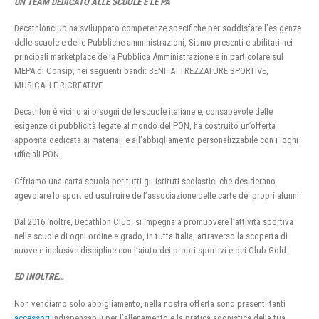
UN TEAM DEDICATO ALLE SCUOLE E LE PA
Decathlonclub ha sviluppato competenze specifiche per soddisfare l’esigenze
delle scuole e delle Pubbliche amministrazioni, Siamo presenti e abilitati nei
principali marketplace della Pubblica Amministrazione e in particolare sul
MEPA di Consip, nei seguenti bandi: BENI: ATTREZZATURE SPORTIVE,
MUSICALI E RICREATIVE
Decathlon è vicino ai bisogni delle scuole italiane e, consapevole delle
esigenze di pubblicità legate al mondo del PON, ha costruito un’offerta
apposita dedicata ai materiali e all’abbigliamento personalizzabile con i loghi
ufficiali PON.
Offriamo una carta scuola per tutti gli istituti scolastici che desiderano
agevolare lo sport ed usufruire dell’associazione delle carte dei propri alunni.
Dal 2016 inoltre, Decathlon Club, si impegna a promuovere l’attività sportiva
nelle scuole di ogni ordine e grado, in tutta Italia, attraverso la scoperta di
nuove e inclusive discipline con l’aiuto dei propri sportivi e dei Club Gold.
ED INOLTRE…
Non vendiamo solo abbigliamento, nella nostra offerta sono presenti tanti
accessori
indispensabili per l’allenamento e la pratica agonistica della tua