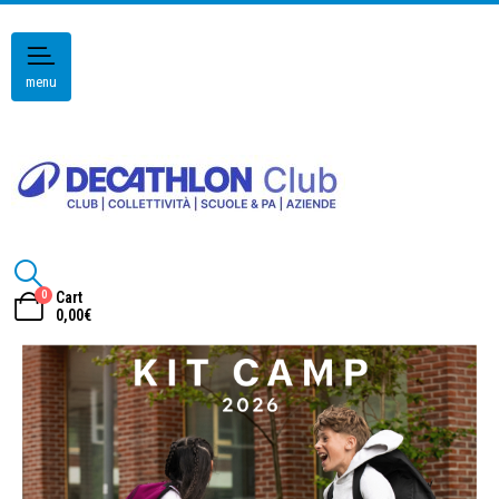
menu
0
Cart
0,00
€