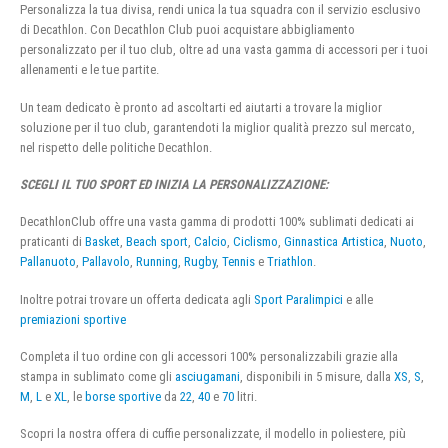
Personalizza la tua divisa, rendi unica la tua squadra con il servizio esclusivo
di Decathlon. Con Decathlon Club puoi acquistare abbigliamento
personalizzato per il tuo club, oltre ad una vasta gamma di accessori per i tuoi
allenamenti e le tue partite.
Un team dedicato è pronto ad ascoltarti ed aiutarti a trovare la miglior
soluzione per il tuo club, garantendoti la miglior qualità prezzo sul mercato,
nel rispetto delle politiche Decathlon.
SCEGLI IL TUO SPORT ED INIZIA LA PERSONALIZZAZIONE:
DecathlonClub offre una vasta gamma di prodotti 100% sublimati dedicati ai
praticanti di
Basket
,
Beach sport
,
Calcio
,
Ciclismo
,
Ginnastica Artistica
,
Nuoto
,
Pallanuoto
,
Pallavolo
,
Running
,
Rugby
,
Tennis
e
Triathlon
.
Inoltre potrai trovare un offerta dedicata agli
Sport Paralimpici
e alle
premiazioni sportive
Completa il tuo ordine con gli accessori 100% personalizzabili grazie alla
stampa in sublimato come gli
asciugamani
, disponibili in 5 misure, dalla
XS
,
S
,
M
,
L
e
XL
, le
borse sportive
da
22
,
40
e
70
litri.
Scopri la nostra offera di cuffie personalizzate, il modello in poliestere, più