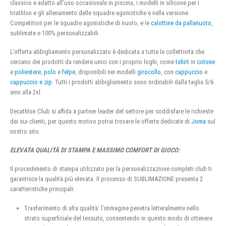
classico e adatto all’uso occasionale in piscina, i modelli in silicone per i
triathlon e gli allenamento delle squadre agonistiche e nella versione
Competition per le squadre agonistiche di nuoto, e le
calottine da pallanuoto
,
sublimate e 100% personalizzabili
L’offerta abbigliamento personalizzato è dedicata a tutte le collettività che
cercano dei prodotti da rendere unici con i proprio loghi, come
tshirt
in
cotone
e
poliestere
,
polo
e
felpe
, disponibili nei modelli
girocollo
, con
cappuccio
e
cappuccio e zip
. Tutti i prodotti abbigliamento sono ordinabili dalla taglia 5/6
anni alla 2xl.
Decathlon Club si affida a partner leader del settore per soddisfare le richieste
dei sui clienti, per questo motivo potrai trovare le offerte dedicate di
Joma
sul
nostro sito.
ELEVATA QUALITÀ DI STAMPA E MASSIMO COMFORT DI GIOCO:
Il procedimento di stampa utilizzato per la personalizzazione completi club ti
garantisce la qualità più elevata. Il processo di SUBLIMAZIONE presenta 2
caratteristiche principali:
Trasferimento di alta qualità: l’immagine penetra letteralmente nello
strato superficiale del tessuto, consentendo in questo modo di ottenere