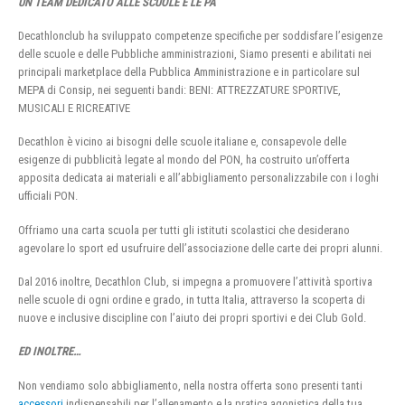
UN TEAM DEDICATO ALLE SCUOLE E LE PA
Decathlonclub ha sviluppato competenze specifiche per soddisfare l’esigenze
delle scuole e delle Pubbliche amministrazioni, Siamo presenti e abilitati nei
principali marketplace della Pubblica Amministrazione e in particolare sul
MEPA di Consip, nei seguenti bandi: BENI: ATTREZZATURE SPORTIVE,
MUSICALI E RICREATIVE
Decathlon è vicino ai bisogni delle scuole italiane e, consapevole delle
esigenze di pubblicità legate al mondo del PON, ha costruito un’offerta
apposita dedicata ai materiali e all’abbigliamento personalizzabile con i loghi
ufficiali PON.
Offriamo una carta scuola per tutti gli istituti scolastici che desiderano
agevolare lo sport ed usufruire dell’associazione delle carte dei propri alunni.
Dal 2016 inoltre, Decathlon Club, si impegna a promuovere l’attività sportiva
nelle scuole di ogni ordine e grado, in tutta Italia, attraverso la scoperta di
nuove e inclusive discipline con l’aiuto dei propri sportivi e dei Club Gold.
ED INOLTRE…
Non vendiamo solo abbigliamento, nella nostra offerta sono presenti tanti
accessori
indispensabili per l’allenamento e la pratica agonistica della tua