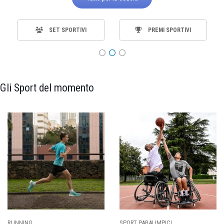
SET SPORTIVI
PREMI SPORTIVI
Gli Sport del momento
CI
CALCIO
BASKET