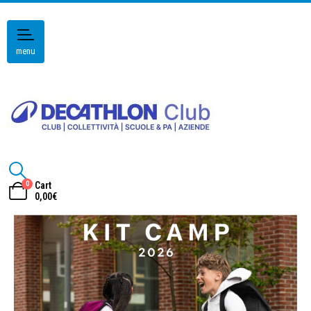
menu
0
Cart
0,00
€