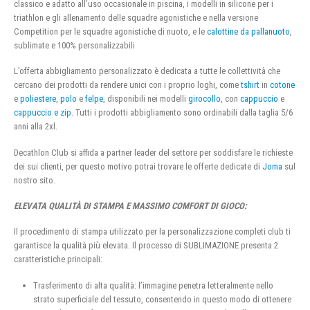
classico e adatto all’uso occasionale in piscina, i modelli in silicone per i
triathlon e gli allenamento delle squadre agonistiche e nella versione
Competition per le squadre agonistiche di nuoto, e le
calottine da pallanuoto
,
sublimate e 100% personalizzabili
L’offerta abbigliamento personalizzato è dedicata a tutte le collettività che
cercano dei prodotti da rendere unici con i proprio loghi, come
tshirt
in
cotone
e
poliestere
,
polo
e
felpe
, disponibili nei modelli
girocollo
, con
cappuccio
e
cappuccio e zip
. Tutti i prodotti abbigliamento sono ordinabili dalla taglia 5/6
anni alla 2xl.
Decathlon Club si affida a partner leader del settore per soddisfare le richieste
dei sui clienti, per questo motivo potrai trovare le offerte dedicate di
Joma
sul
nostro sito.
ELEVATA QUALITÀ DI STAMPA E MASSIMO COMFORT DI GIOCO:
Il procedimento di stampa utilizzato per la personalizzazione completi club ti
garantisce la qualità più elevata. Il processo di SUBLIMAZIONE presenta 2
caratteristiche principali:
Trasferimento di alta qualità: l’immagine penetra letteralmente nello
strato superficiale del tessuto, consentendo in questo modo di ottenere