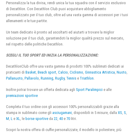
Personalizza la tua divisa, rendi unica la tua squadra con il servizio esclusivo
di Decathlon. Con Decathlon Club puoi acquistare abbigliamento
personalizzato per il tuo club, oltre ad una vasta gamma di accessori per i tuoi
allenamenti e le tue partite.
Un team dedicato è pronto ad ascoltarti ed aiutarti a trovare la miglior
soluzione per il tuo club, garantendoti la miglior qualità prezzo sul mercato,
nel rispetto delle politiche Decathlon.
SCEGLI IL TUO SPORT ED INIZIA LA PERSONALIZZAZIONE:
DecathlonClub offre una vasta gamma di prodotti 100% sublimati dedicati ai
praticanti di
Basket
,
Beach sport
,
Calcio
,
Ciclismo
,
Ginnastica Artistica
,
Nuoto
,
Pallanuoto
,
Pallavolo
,
Running
,
Rugby
,
Tennis
e
Triathlon
.
Inoltre potrai trovare un offerta dedicata agli
Sport Paralimpici
e alle
premiazioni sportive
Completa il tuo ordine con gli accessori 100% personalizzabili grazie alla
stampa in sublimato come gli
asciugamani
, disponibili in 5 misure, dalla
XS
,
S
,
M
,
L
e
XL
, le
borse sportive
da
22
,
40
e
70
litri.
Scopri la nostra offera di cuffie personalizzate, il modello in poliestere, più