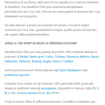
Personalizza la tua divisa, rendi unica la tua squadra con il servizio esclusivo
di Decathlon. Con Decathlon Club puoi acquistare abbigliamento
personalizzato per il tuo club, oltre ad una vasta gamma di accessori per i tuoi
allenamenti e le tue partite.
Un team dedicato è pronto ad ascoltarti ed aiutarti a trovare la miglior
soluzione per il tuo club, garantendoti la miglior qualità prezzo sul mercato,
nel rispetto delle politiche Decathlon.
SCEGLI IL TUO SPORT ED INIZIA LA PERSONALIZZAZIONE:
DecathlonClub offre una vasta gamma di prodotti 100% sublimati dedicati ai
praticanti di
Basket
,
Beach sport
,
Calcio
,
Ciclismo
,
Ginnastica Artistica
,
Nuoto
,
Pallanuoto
,
Pallavolo
,
Running
,
Rugby
,
Tennis
e
Triathlon
.
Inoltre potrai trovare un offerta dedicata agli
Sport Paralimpici
e alle
premiazioni sportive
Completa il tuo ordine con gli accessori 100% personalizzabili grazie alla
stampa in sublimato come gli
asciugamani
, disponibili in 5 misure, dalla
XS
,
S
,
M
,
L
e
XL
, le
borse sportive
da
22
,
40
e
70
litri.
Scopri la nostra offera di cuffie personalizzate, il modello in poliestere, più