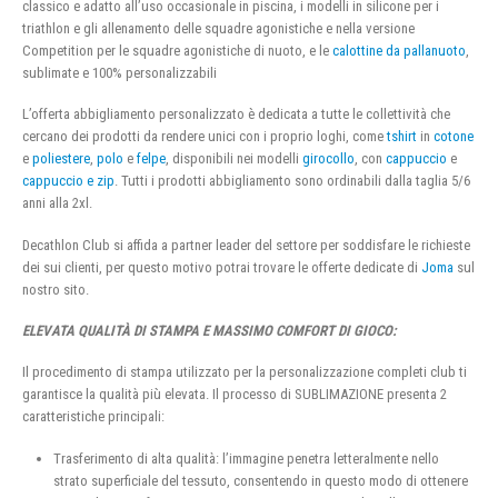
classico e adatto all’uso occasionale in piscina, i modelli in silicone per i
triathlon e gli allenamento delle squadre agonistiche e nella versione
Competition per le squadre agonistiche di nuoto, e le
calottine da pallanuoto
,
sublimate e 100% personalizzabili
L’offerta abbigliamento personalizzato è dedicata a tutte le collettività che
cercano dei prodotti da rendere unici con i proprio loghi, come
tshirt
in
cotone
e
poliestere
,
polo
e
felpe
, disponibili nei modelli
girocollo
, con
cappuccio
e
cappuccio e zip
. Tutti i prodotti abbigliamento sono ordinabili dalla taglia 5/6
anni alla 2xl.
Decathlon Club si affida a partner leader del settore per soddisfare le richieste
dei sui clienti, per questo motivo potrai trovare le offerte dedicate di
Joma
sul
nostro sito.
ELEVATA QUALITÀ DI STAMPA E MASSIMO COMFORT DI GIOCO:
Il procedimento di stampa utilizzato per la personalizzazione completi club ti
garantisce la qualità più elevata. Il processo di SUBLIMAZIONE presenta 2
caratteristiche principali:
Trasferimento di alta qualità: l’immagine penetra letteralmente nello
strato superficiale del tessuto, consentendo in questo modo di ottenere