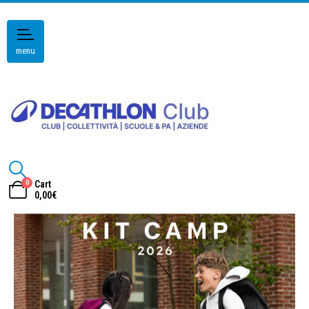
menu
0
Cart
0,00
€