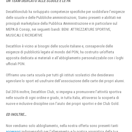
UN TEAM DEDICATO ALLE SCUOLE E LE PA
Decathlonclub ha sviluppato competenze specifiche per soddisfare l’esigenze
delle scuole e delle Pubbliche amministrazioni, Siamo presenti e abilitati nei
principali marketplace della Pubblica Amministrazione e in particolare sul
MEPA di Consip, nei seguenti bandi: BENI: ATTREZZATURE SPORTIVE,
MUSICALI E RICREATIVE
Decathlon è vicino ai bisogni delle scuole italiane e, consapevole delle
esigenze di pubblicità legate al mondo del PON, ha costruito un’offerta
apposita dedicata ai materiali e all’abbigliamento personalizzabile con i loghi
ufficiali PON.
Offriamo una carta scuola per tutti gli istituti scolastici che desiderano
agevolare lo sport ed usufruire dell’associazione delle carte dei propri alunni.
Dal 2016 inoltre, Decathlon Club, si impegna a promuovere l’attività sportiva
nelle scuole di ogni ordine e grado, in tutta Italia, attraverso la scoperta di
nuove e inclusive discipline con l’aiuto dei propri sportivi e dei Club Gold.
ED INOLTRE…
Non vendiamo solo abbigliamento, nella nostra offerta sono presenti tanti
accessori
indispensabili per l’allenamento e la pratica agonistica della tua