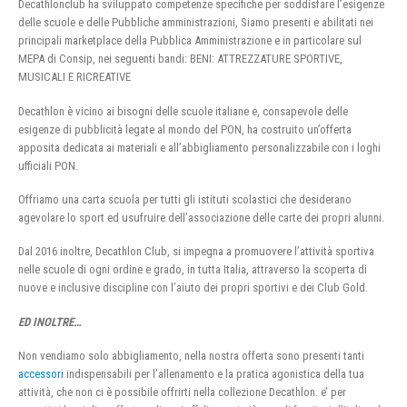
Decathlonclub ha sviluppato competenze specifiche per soddisfare l’esigenze
delle scuole e delle Pubbliche amministrazioni, Siamo presenti e abilitati nei
principali marketplace della Pubblica Amministrazione e in particolare sul
MEPA di Consip, nei seguenti bandi: BENI: ATTREZZATURE SPORTIVE,
MUSICALI E RICREATIVE
Decathlon è vicino ai bisogni delle scuole italiane e, consapevole delle
esigenze di pubblicità legate al mondo del PON, ha costruito un’offerta
apposita dedicata ai materiali e all’abbigliamento personalizzabile con i loghi
ufficiali PON.
Offriamo una carta scuola per tutti gli istituti scolastici che desiderano
agevolare lo sport ed usufruire dell’associazione delle carte dei propri alunni.
Dal 2016 inoltre, Decathlon Club, si impegna a promuovere l’attività sportiva
nelle scuole di ogni ordine e grado, in tutta Italia, attraverso la scoperta di
nuove e inclusive discipline con l’aiuto dei propri sportivi e dei Club Gold.
ED INOLTRE…
Non vendiamo solo abbigliamento, nella nostra offerta sono presenti tanti
accessori
indispensabili per l’allenamento e la pratica agonistica della tua
attività, che non ci è possibile offrirti nella collezione Decathlon. e’ per