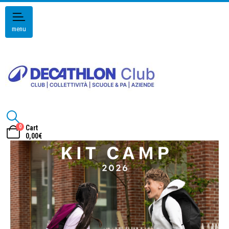
menu
0
Cart
0,00
€