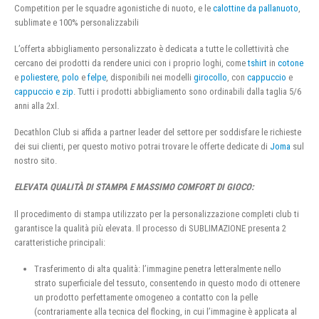
Competition per le squadre agonistiche di nuoto, e le
calottine da pallanuoto
,
sublimate e 100% personalizzabili
L’offerta abbigliamento personalizzato è dedicata a tutte le collettività che
cercano dei prodotti da rendere unici con i proprio loghi, come
tshirt
in
cotone
e
poliestere
,
polo
e
felpe
, disponibili nei modelli
girocollo
, con
cappuccio
e
cappuccio e zip
. Tutti i prodotti abbigliamento sono ordinabili dalla taglia 5/6
anni alla 2xl.
Decathlon Club si affida a partner leader del settore per soddisfare le richieste
dei sui clienti, per questo motivo potrai trovare le offerte dedicate di
Joma
sul
nostro sito.
ELEVATA QUALITÀ DI STAMPA E MASSIMO COMFORT DI GIOCO:
Il procedimento di stampa utilizzato per la personalizzazione completi club ti
garantisce la qualità più elevata. Il processo di SUBLIMAZIONE presenta 2
caratteristiche principali:
Trasferimento di alta qualità: l’immagine penetra letteralmente nello
strato superficiale del tessuto, consentendo in questo modo di ottenere
un prodotto perfettamente omogeneo a contatto con la pelle
(contrariamente alla tecnica del flocking, in cui l’immagine è applicata al