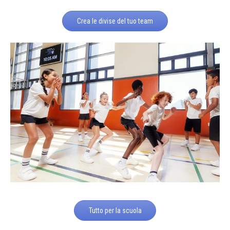
Crea le divise del tuo team
Tutto per la scuola