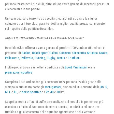
personalizzato per il tuo club, oltre ad una vasta gamma di accessori per i tuoi
allenamenti e le tue partite.
Un team dedicato è pronto ad ascoltarti ed aiutarti a trovare la miglior
soluzione per il tuo club, garantendoti la miglior qualità prezzo sul mercato,
nel rispetto delle politiche Decathlon.
SCEGLI IL TUO SPORT ED INIZIA LA PERSONALIZZAZIONE:
DecathlonClub offre una vasta gamma di prodotti 100% sublimati dedicati ai
praticanti di
Basket
,
Beach sport
,
Calcio
,
Ciclismo
,
Ginnastica Artistica
,
Nuoto
,
Pallanuoto
,
Pallavolo
,
Running
,
Rugby
,
Tennis
e
Triathlon
.
Inoltre potrai trovare un offerta dedicata agli
Sport Paralimpici
e alle
premiazioni sportive
Completa il tuo ordine con gli accessori 100% personalizzabili grazie alla
stampa in sublimato come gli
asciugamani
, disponibili in 5 misure, dalla
XS
,
S
,
M
,
L
e
XL
, le
borse sportive
da
22
,
40
e
70
litri.
Scopri la nostra offera di cuffie personalizzate, il modello in poliestere, più
classico e adatto all’uso occasionale in piscina, i modelli in silicone per i
triathlon e gli allenamento delle squadre agonistiche e nella versione