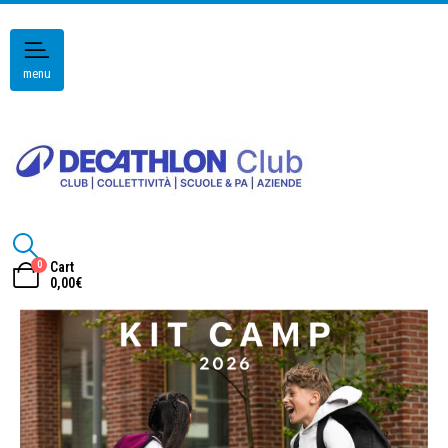
menu
0
Cart
0,00
€