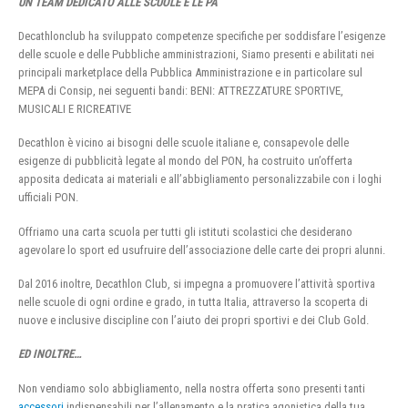
UN TEAM DEDICATO ALLE SCUOLE E LE PA
Decathlonclub ha sviluppato competenze specifiche per soddisfare l’esigenze
delle scuole e delle Pubbliche amministrazioni, Siamo presenti e abilitati nei
principali marketplace della Pubblica Amministrazione e in particolare sul
MEPA di Consip, nei seguenti bandi: BENI: ATTREZZATURE SPORTIVE,
MUSICALI E RICREATIVE
Decathlon è vicino ai bisogni delle scuole italiane e, consapevole delle
esigenze di pubblicità legate al mondo del PON, ha costruito un’offerta
apposita dedicata ai materiali e all’abbigliamento personalizzabile con i loghi
ufficiali PON.
Offriamo una carta scuola per tutti gli istituti scolastici che desiderano
agevolare lo sport ed usufruire dell’associazione delle carte dei propri alunni.
Dal 2016 inoltre, Decathlon Club, si impegna a promuovere l’attività sportiva
nelle scuole di ogni ordine e grado, in tutta Italia, attraverso la scoperta di
nuove e inclusive discipline con l’aiuto dei propri sportivi e dei Club Gold.
ED INOLTRE…
Non vendiamo solo abbigliamento, nella nostra offerta sono presenti tanti
accessori
indispensabili per l’allenamento e la pratica agonistica della tua