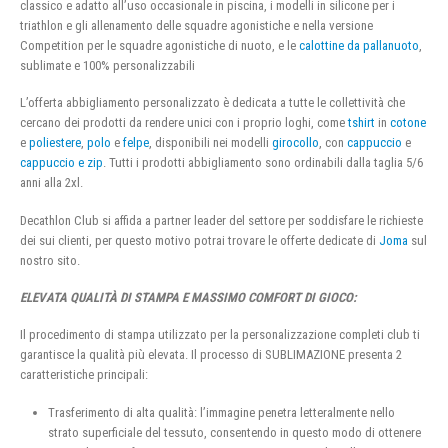
classico e adatto all’uso occasionale in piscina, i modelli in silicone per i
triathlon e gli allenamento delle squadre agonistiche e nella versione
Competition per le squadre agonistiche di nuoto, e le
calottine da pallanuoto
,
sublimate e 100% personalizzabili
L’offerta abbigliamento personalizzato è dedicata a tutte le collettività che
cercano dei prodotti da rendere unici con i proprio loghi, come
tshirt
in
cotone
e
poliestere
,
polo
e
felpe
, disponibili nei modelli
girocollo
, con
cappuccio
e
cappuccio e zip
. Tutti i prodotti abbigliamento sono ordinabili dalla taglia 5/6
anni alla 2xl.
Decathlon Club si affida a partner leader del settore per soddisfare le richieste
dei sui clienti, per questo motivo potrai trovare le offerte dedicate di
Joma
sul
nostro sito.
ELEVATA QUALITÀ DI STAMPA E MASSIMO COMFORT DI GIOCO:
Il procedimento di stampa utilizzato per la personalizzazione completi club ti
garantisce la qualità più elevata. Il processo di SUBLIMAZIONE presenta 2
caratteristiche principali:
Trasferimento di alta qualità: l’immagine penetra letteralmente nello
strato superficiale del tessuto, consentendo in questo modo di ottenere