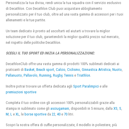
Personalizza la tua divisa, rendi unica la tua squadra con il servizio esclusivo
di Decathlon. Con Decathlon Club puoi acquistare abbigliamento
personalizzato per il tuo club, oltre ad una vasta gamma di accessori per i tuoi
allenamenti e le tue partite.
Un team dedicato è pronto ad ascoltarti ed aiutarti a trovare la miglior
soluzione per il tuo club, garantendoti la miglior qualità prezzo sul mercato,
nel rispetto delle politiche Decathlon.
SCEGLI IL TUO SPORT ED INIZIA LA PERSONALIZZAZIONE:
DecathlonClub offre una vasta gamma di prodotti 100% sublimati dedicati ai
praticanti di
Basket
,
Beach sport
,
Calcio
,
Ciclismo
,
Ginnastica Artistica
,
Nuoto
,
Pallanuoto
,
Pallavolo
,
Running
,
Rugby
,
Tennis
e
Triathlon
.
Inoltre potrai trovare un offerta dedicata agli
Sport Paralimpici
e alle
premiazioni sportive
Completa il tuo ordine con gli accessori 100% personalizzabili grazie alla
stampa in sublimato come gli
asciugamani
, disponibili in 5 misure, dalla
XS
,
S
,
M
,
L
e
XL
, le
borse sportive
da
22
,
40
e
70
litri.
Scopri la nostra offera di cuffie personalizzate, il modello in poliestere, più