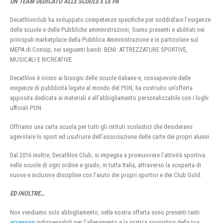
UN TEAM DEDICATO ALLE SCUOLE E LE PA
Decathlonclub ha sviluppato competenze specifiche per soddisfare l’esigenze
delle scuole e delle Pubbliche amministrazioni, Siamo presenti e abilitati nei
principali marketplace della Pubblica Amministrazione e in particolare sul
MEPA di Consip, nei seguenti bandi: BENI: ATTREZZATURE SPORTIVE,
MUSICALI E RICREATIVE
Decathlon è vicino ai bisogni delle scuole italiane e, consapevole delle
esigenze di pubblicità legate al mondo del PON, ha costruito un’offerta
apposita dedicata ai materiali e all’abbigliamento personalizzabile con i loghi
ufficiali PON.
Offriamo una carta scuola per tutti gli istituti scolastici che desiderano
agevolare lo sport ed usufruire dell’associazione delle carte dei propri alunni.
Dal 2016 inoltre, Decathlon Club, si impegna a promuovere l’attività sportiva
nelle scuole di ogni ordine e grado, in tutta Italia, attraverso la scoperta di
nuove e inclusive discipline con l’aiuto dei propri sportivi e dei Club Gold.
ED INOLTRE…
Non vendiamo solo abbigliamento, nella nostra offerta sono presenti tanti
accessori
indispensabili per l’allenamento e la pratica agonistica della tua