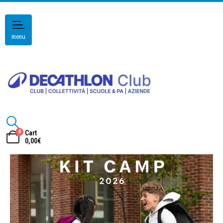
menu
0
Cart
0,00
€