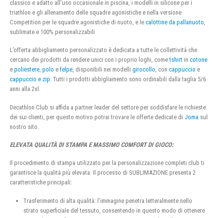
classico e adatto all’uso occasionale in piscina, i modelli in silicone per i
triathlon e gli allenamento delle squadre agonistiche e nella versione
Competition per le squadre agonistiche di nuoto, e le
calottine da pallanuoto
,
sublimate e 100% personalizzabili
L’offerta abbigliamento personalizzato è dedicata a tutte le collettività che
cercano dei prodotti da rendere unici con i proprio loghi, come
tshirt
in
cotone
e
poliestere
,
polo
e
felpe
, disponibili nei modelli
girocollo
, con
cappuccio
e
cappuccio e zip
. Tutti i prodotti abbigliamento sono ordinabili dalla taglia 5/6
anni alla 2xl.
Decathlon Club si affida a partner leader del settore per soddisfare le richieste
dei sui clienti, per questo motivo potrai trovare le offerte dedicate di
Joma
sul
nostro sito.
ELEVATA QUALITÀ DI STAMPA E MASSIMO COMFORT DI GIOCO:
Il procedimento di stampa utilizzato per la personalizzazione completi club ti
garantisce la qualità più elevata. Il processo di SUBLIMAZIONE presenta 2
caratteristiche principali:
Trasferimento di alta qualità: l’immagine penetra letteralmente nello
strato superficiale del tessuto, consentendo in questo modo di ottenere