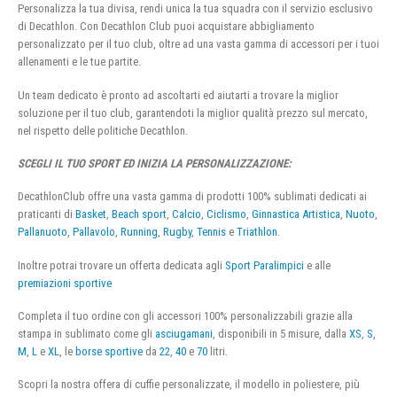
Personalizza la tua divisa, rendi unica la tua squadra con il servizio esclusivo
di Decathlon. Con Decathlon Club puoi acquistare abbigliamento
personalizzato per il tuo club, oltre ad una vasta gamma di accessori per i tuoi
allenamenti e le tue partite.
Un team dedicato è pronto ad ascoltarti ed aiutarti a trovare la miglior
soluzione per il tuo club, garantendoti la miglior qualità prezzo sul mercato,
nel rispetto delle politiche Decathlon.
SCEGLI IL TUO SPORT ED INIZIA LA PERSONALIZZAZIONE:
DecathlonClub offre una vasta gamma di prodotti 100% sublimati dedicati ai
praticanti di
Basket
,
Beach sport
,
Calcio
,
Ciclismo
,
Ginnastica Artistica
,
Nuoto
,
Pallanuoto
,
Pallavolo
,
Running
,
Rugby
,
Tennis
e
Triathlon
.
Inoltre potrai trovare un offerta dedicata agli
Sport Paralimpici
e alle
premiazioni sportive
Completa il tuo ordine con gli accessori 100% personalizzabili grazie alla
stampa in sublimato come gli
asciugamani
, disponibili in 5 misure, dalla
XS
,
S
,
M
,
L
e
XL
, le
borse sportive
da
22
,
40
e
70
litri.
Scopri la nostra offera di cuffie personalizzate, il modello in poliestere, più