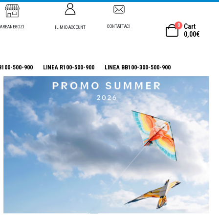
0
Cart
CONTATTACI
AREANEGOZI
IL MIO ACCOUNT
0,00
€
B100-500-900
LINEA R100-500-900
LINEA BB100-300-500-900