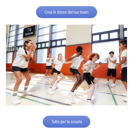
Crea le divise del tuo team
Tutto per la scuola