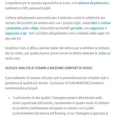
Competition per le squadre agonistiche di nuoto, e le
calottine da pallanuoto
,
sublimate e 100% personalizzabili
L’offerta abbigliamento personalizzato è dedicata a tutte le collettività che
cercano dei prodotti da rendere unici con i proprio loghi, come
tshirt
in
cotone
e
poliestere
,
polo
e
felpe
, disponibili nei modelli
girocollo
, con
cappuccio
e
cappuccio e zip
. Tutti i prodotti abbigliamento sono ordinabili dalla taglia 5/6
anni alla 2xl.
Decathlon Club si affida a partner leader del settore per soddisfare le richieste
dei sui clienti, per questo motivo potrai trovare le offerte dedicate di
Joma
sul
nostro sito.
ELEVATA QUALITÀ DI STAMPA E MASSIMO COMFORT DI GIOCO:
Il procedimento di stampa utilizzato per la personalizzazione completi club ti
garantisce la qualità più elevata. Il processo di SUBLIMAZIONE presenta 2
caratteristiche principali:
Trasferimento di alta qualità: l’immagine penetra letteralmente nello
strato superficiale del tessuto, consentendo in questo modo di ottenere
un prodotto perfettamente omogeneo a contatto con la pelle
(contrariamente alla tecnica del flocking, in cui l’immagine è applicata al