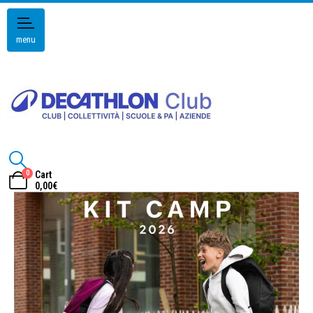
menu
0
Cart
0,00
€