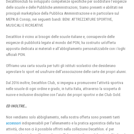
Decathlonclub ha sviluppato competenze specifiche per soddisfare l’esigenze
delle scuole e delle Pubbliche amministrazioni, Siamo presenti e abilitati nei
principali marketplace della Pubblica Amministrazione e in particolare sul
MEPA di Consip, nei seguenti bandi: BENI: ATTREZZATURE SPORTIVE,
MUSICALI E RICREATIVE
Decathlon è vicino ai bisogni delle scuole italiane e, consapevole delle
esigenze di pubblicità legate al mondo del PON, ha costruito un’offerta
apposita dedicata ai materiali e all’abbigliamento personalizzabile con i loghi
ufficiali PON.
Offriamo una carta scuola per tutti gli istituti scolastici che desiderano
agevolare lo sport ed usufruire dell’associazione delle carte dei propri alunni.
Dal 2016 inoltre, Decathlon Club, si impegna a promuovere l’attività sportiva
nelle scuole di ogni ordine e grado, in tutta Italia, attraverso la scoperta di
nuove e inclusive discipline con l’aiuto dei propri sportivi e dei Club Gold.
ED INOLTRE…
Non vendiamo solo abbigliamento, nella nostra offerta sono presenti tanti
accessori
indispensabili per l’allenamento e la pratica agonistica della tua
attività, che non ci è possibile offrirti nella collezione Decathlon. e’ per