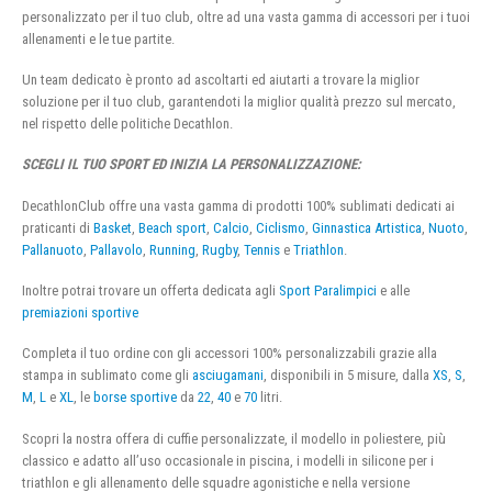
personalizzato per il tuo club, oltre ad una vasta gamma di accessori per i tuoi
allenamenti e le tue partite.
Un team dedicato è pronto ad ascoltarti ed aiutarti a trovare la miglior
soluzione per il tuo club, garantendoti la miglior qualità prezzo sul mercato,
nel rispetto delle politiche Decathlon.
SCEGLI IL TUO SPORT ED INIZIA LA PERSONALIZZAZIONE:
DecathlonClub offre una vasta gamma di prodotti 100% sublimati dedicati ai
praticanti di
Basket
,
Beach sport
,
Calcio
,
Ciclismo
,
Ginnastica Artistica
,
Nuoto
,
Pallanuoto
,
Pallavolo
,
Running
,
Rugby
,
Tennis
e
Triathlon
.
Inoltre potrai trovare un offerta dedicata agli
Sport Paralimpici
e alle
premiazioni sportive
Completa il tuo ordine con gli accessori 100% personalizzabili grazie alla
stampa in sublimato come gli
asciugamani
, disponibili in 5 misure, dalla
XS
,
S
,
M
,
L
e
XL
, le
borse sportive
da
22
,
40
e
70
litri.
Scopri la nostra offera di cuffie personalizzate, il modello in poliestere, più
classico e adatto all’uso occasionale in piscina, i modelli in silicone per i
triathlon e gli allenamento delle squadre agonistiche e nella versione