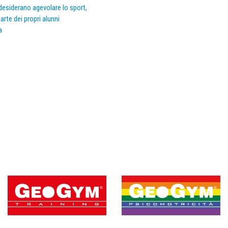
e desiderano agevolare lo sport,
arte dei propri alunni
a