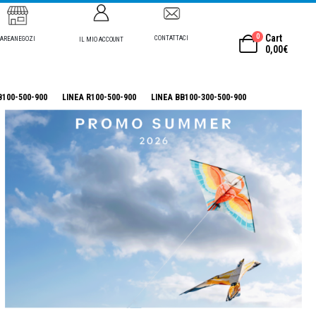
0
Cart
CONTATTACI
AREANEGOZI
IL MIO ACCOUNT
0,00
€
B100-500-900
LINEA R100-500-900
LINEA BB100-300-500-900