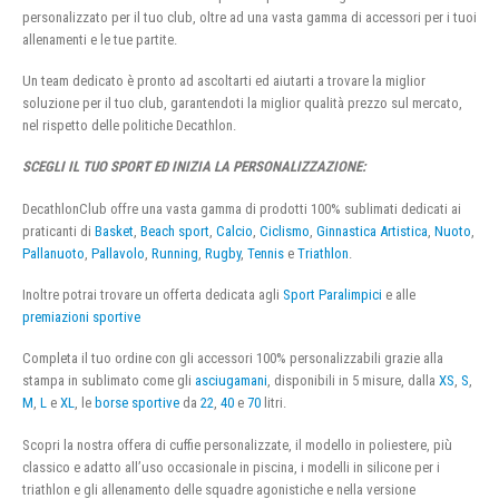
personalizzato per il tuo club, oltre ad una vasta gamma di accessori per i tuoi
allenamenti e le tue partite.
Un team dedicato è pronto ad ascoltarti ed aiutarti a trovare la miglior
soluzione per il tuo club, garantendoti la miglior qualità prezzo sul mercato,
nel rispetto delle politiche Decathlon.
SCEGLI IL TUO SPORT ED INIZIA LA PERSONALIZZAZIONE:
DecathlonClub offre una vasta gamma di prodotti 100% sublimati dedicati ai
praticanti di
Basket
,
Beach sport
,
Calcio
,
Ciclismo
,
Ginnastica Artistica
,
Nuoto
,
Pallanuoto
,
Pallavolo
,
Running
,
Rugby
,
Tennis
e
Triathlon
.
Inoltre potrai trovare un offerta dedicata agli
Sport Paralimpici
e alle
premiazioni sportive
Completa il tuo ordine con gli accessori 100% personalizzabili grazie alla
stampa in sublimato come gli
asciugamani
, disponibili in 5 misure, dalla
XS
,
S
,
M
,
L
e
XL
, le
borse sportive
da
22
,
40
e
70
litri.
Scopri la nostra offera di cuffie personalizzate, il modello in poliestere, più
classico e adatto all’uso occasionale in piscina, i modelli in silicone per i
triathlon e gli allenamento delle squadre agonistiche e nella versione