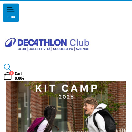
menu
0
Cart
0,00
€