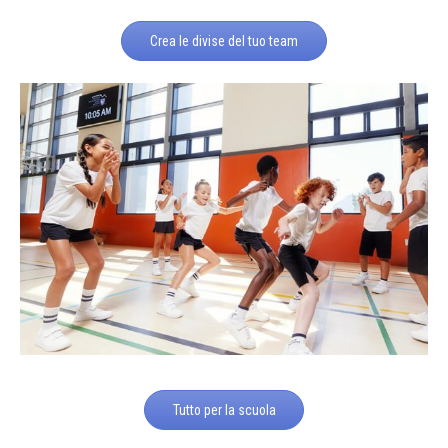
Crea le divise del tuo team
Tutto per la scuola