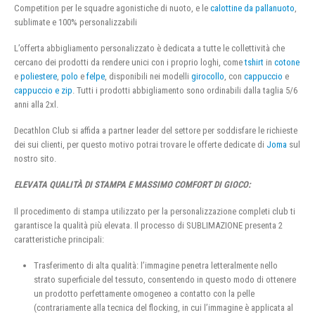
Competition per le squadre agonistiche di nuoto, e le
calottine da pallanuoto
,
sublimate e 100% personalizzabili
L’offerta abbigliamento personalizzato è dedicata a tutte le collettività che
cercano dei prodotti da rendere unici con i proprio loghi, come
tshirt
in
cotone
e
poliestere
,
polo
e
felpe
, disponibili nei modelli
girocollo
, con
cappuccio
e
cappuccio e zip
. Tutti i prodotti abbigliamento sono ordinabili dalla taglia 5/6
anni alla 2xl.
Decathlon Club si affida a partner leader del settore per soddisfare le richieste
dei sui clienti, per questo motivo potrai trovare le offerte dedicate di
Joma
sul
nostro sito.
ELEVATA QUALITÀ DI STAMPA E MASSIMO COMFORT DI GIOCO:
Il procedimento di stampa utilizzato per la personalizzazione completi club ti
garantisce la qualità più elevata. Il processo di SUBLIMAZIONE presenta 2
caratteristiche principali:
Trasferimento di alta qualità: l’immagine penetra letteralmente nello
strato superficiale del tessuto, consentendo in questo modo di ottenere
un prodotto perfettamente omogeneo a contatto con la pelle
(contrariamente alla tecnica del flocking, in cui l’immagine è applicata al