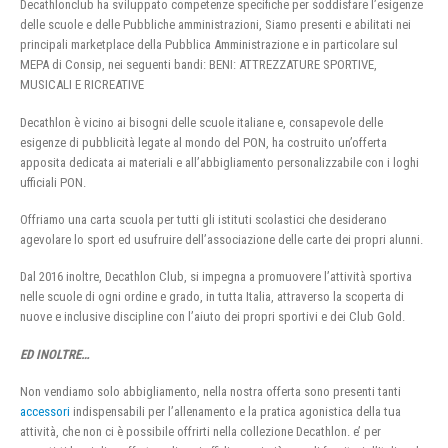
Decathlonclub ha sviluppato competenze specifiche per soddisfare l’esigenze
delle scuole e delle Pubbliche amministrazioni, Siamo presenti e abilitati nei
principali marketplace della Pubblica Amministrazione e in particolare sul
MEPA di Consip, nei seguenti bandi: BENI: ATTREZZATURE SPORTIVE,
MUSICALI E RICREATIVE
Decathlon è vicino ai bisogni delle scuole italiane e, consapevole delle
esigenze di pubblicità legate al mondo del PON, ha costruito un’offerta
apposita dedicata ai materiali e all’abbigliamento personalizzabile con i loghi
ufficiali PON.
Offriamo una carta scuola per tutti gli istituti scolastici che desiderano
agevolare lo sport ed usufruire dell’associazione delle carte dei propri alunni.
Dal 2016 inoltre, Decathlon Club, si impegna a promuovere l’attività sportiva
nelle scuole di ogni ordine e grado, in tutta Italia, attraverso la scoperta di
nuove e inclusive discipline con l’aiuto dei propri sportivi e dei Club Gold.
ED INOLTRE…
Non vendiamo solo abbigliamento, nella nostra offerta sono presenti tanti
accessori
indispensabili per l’allenamento e la pratica agonistica della tua
attività, che non ci è possibile offrirti nella collezione Decathlon. e’ per