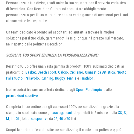
Personalizza la tua divisa, rendi unica la tua squadra con il servizio esclusivo
di Decathlon. Con Decathlon Club puoi acquistare abbigliamento
personalizzato per il tuo club, oltre ad una vasta gamma di accessori per i tuoi
allenamenti e le tue partite.
Un team dedicato è pronto ad ascoltarti ed aiutarti a trovare la miglior
soluzione per il tuo club, garantendoti la miglior qualità prezzo sul mercato,
nel rispetto delle politiche Decathlon.
SCEGLI IL TUO SPORT ED INIZIA LA PERSONALIZZAZIONE:
DecathlonClub offre una vasta gamma di prodotti 100% sublimati dedicati ai
praticanti di
Basket
,
Beach sport
,
Calcio
,
Ciclismo
,
Ginnastica Artistica
,
Nuoto
,
Pallanuoto
,
Pallavolo
,
Running
,
Rugby
,
Tennis
e
Triathlon
.
Inoltre potrai trovare un offerta dedicata agli
Sport Paralimpici
e alle
premiazioni sportive
Completa il tuo ordine con gli accessori 100% personalizzabili grazie alla
stampa in sublimato come gli
asciugamani
, disponibili in 5 misure, dalla
XS
,
S
,
M
,
L
e
XL
, le
borse sportive
da
22
,
40
e
70
litri.
Scopri la nostra offera di cuffie personalizzate, il modello in poliestere, più