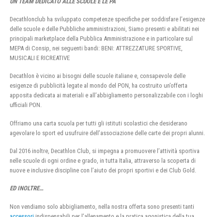
UN TEAM DEDICATO ALLE SCUOLE E LE PA
Decathlonclub ha sviluppato competenze specifiche per soddisfare l’esigenze
delle scuole e delle Pubbliche amministrazioni, Siamo presenti e abilitati nei
principali marketplace della Pubblica Amministrazione e in particolare sul
MEPA di Consip, nei seguenti bandi: BENI: ATTREZZATURE SPORTIVE,
MUSICALI E RICREATIVE
Decathlon è vicino ai bisogni delle scuole italiane e, consapevole delle
esigenze di pubblicità legate al mondo del PON, ha costruito un’offerta
apposita dedicata ai materiali e all’abbigliamento personalizzabile con i loghi
ufficiali PON.
Offriamo una carta scuola per tutti gli istituti scolastici che desiderano
agevolare lo sport ed usufruire dell’associazione delle carte dei propri alunni.
Dal 2016 inoltre, Decathlon Club, si impegna a promuovere l’attività sportiva
nelle scuole di ogni ordine e grado, in tutta Italia, attraverso la scoperta di
nuove e inclusive discipline con l’aiuto dei propri sportivi e dei Club Gold.
ED INOLTRE…
Non vendiamo solo abbigliamento, nella nostra offerta sono presenti tanti
accessori
indispensabili per l’allenamento e la pratica agonistica della tua