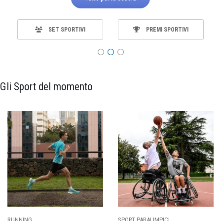
SET SPORTIVI
PREMI SPORTIVI
Gli Sport del momento
ING
SPORT PARALIMPICI
CALCI