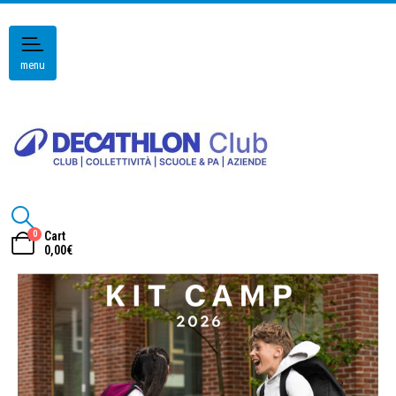
menu
0
Cart
0,00
€