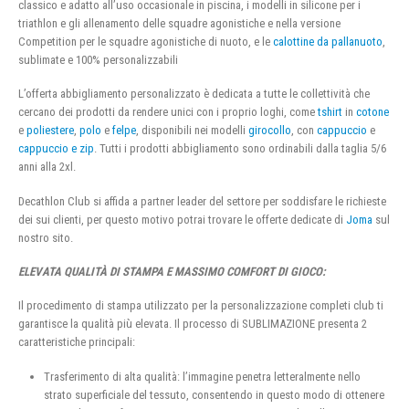
classico e adatto all’uso occasionale in piscina, i modelli in silicone per i
triathlon e gli allenamento delle squadre agonistiche e nella versione
Competition per le squadre agonistiche di nuoto, e le
calottine da pallanuoto
,
sublimate e 100% personalizzabili
L’offerta abbigliamento personalizzato è dedicata a tutte le collettività che
cercano dei prodotti da rendere unici con i proprio loghi, come
tshirt
in
cotone
e
poliestere
,
polo
e
felpe
, disponibili nei modelli
girocollo
, con
cappuccio
e
cappuccio e zip
. Tutti i prodotti abbigliamento sono ordinabili dalla taglia 5/6
anni alla 2xl.
Decathlon Club si affida a partner leader del settore per soddisfare le richieste
dei sui clienti, per questo motivo potrai trovare le offerte dedicate di
Joma
sul
nostro sito.
ELEVATA QUALITÀ DI STAMPA E MASSIMO COMFORT DI GIOCO:
Il procedimento di stampa utilizzato per la personalizzazione completi club ti
garantisce la qualità più elevata. Il processo di SUBLIMAZIONE presenta 2
caratteristiche principali:
Trasferimento di alta qualità: l’immagine penetra letteralmente nello
strato superficiale del tessuto, consentendo in questo modo di ottenere