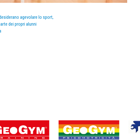
e desiderano agevolare lo sport,
arte dei propri alunni
a