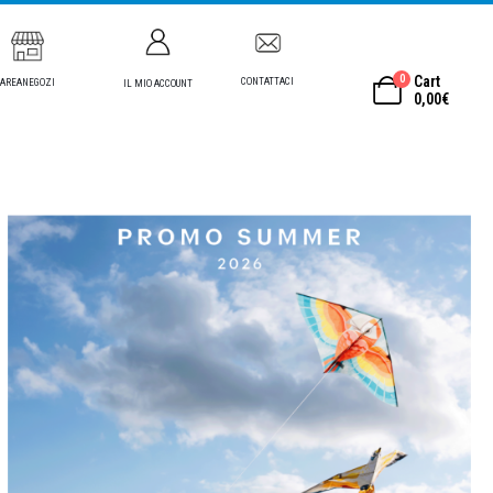
0
Cart
CONTATTACI
AREANEGOZI
IL MIO ACCOUNT
0,00
€