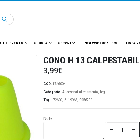
OTTI EVENTO
SCUOLA
SERVIZI
LINEA WVB100-500-900
LINEA V
CONO H 13 CALPESTABIL
3,99
€
COD:
172600/
Categorie:
Accessori allenamento
,
leg
Tag:
172600
,
6119968
,
9056239
Note