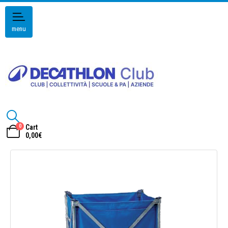
menu
0
Cart
0,00
€