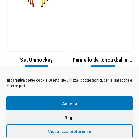
Set Unihockey
Pannello da tchoukball alta qualità HTF
Visualizza
Visualizza
Informativa breve cookie
Questo sito utilizza i cookie tecnici, per le statistiche e
di terze parti.
Condizioni Generali di Utilizzo
-
Cookies
-
Privacy
Accetta
DECATHLON ITALIA S.r.l. Unipersonale - Viale Valassina, 268 - 20851 Lissone (MB) Cap. Soc.
Euro 12.500.000 i.v. - C.F. e Iscr. Reg. Imp. Monza e Brianza 02137480964 - R.E.A. MB-1370021 -
Nega
P.IVA. 11005760159 - Direzione e coordinamento art. 2497 C.C. DECATHLON SA, Villeneuve
D'Ascq, Francia Le foto dei prodotti presenti sul sito sono puramente esemplificative.
Visualizza preferenze