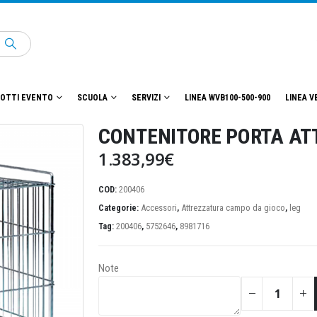
OTTI EVENTO
SCUOLA
SERVIZI
LINEA WVB100-500-900
LINEA V
CONTENITORE PORTA ATT
1.383,99
€
COD:
200406
Categorie:
Accessori
,
Attrezzatura campo da gioco
,
leg
Tag:
200406
,
5752646
,
8981716
Note