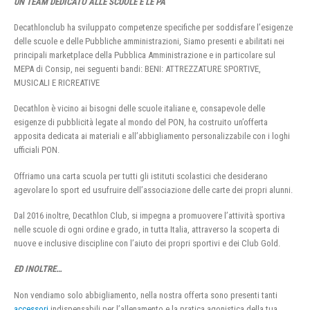
UN TEAM DEDICATO ALLE SCUOLE E LE PA
Decathlonclub ha sviluppato competenze specifiche per soddisfare l’esigenze
delle scuole e delle Pubbliche amministrazioni, Siamo presenti e abilitati nei
principali marketplace della Pubblica Amministrazione e in particolare sul
MEPA di Consip, nei seguenti bandi: BENI: ATTREZZATURE SPORTIVE,
MUSICALI E RICREATIVE
Decathlon è vicino ai bisogni delle scuole italiane e, consapevole delle
esigenze di pubblicità legate al mondo del PON, ha costruito un’offerta
apposita dedicata ai materiali e all’abbigliamento personalizzabile con i loghi
ufficiali PON.
Offriamo una carta scuola per tutti gli istituti scolastici che desiderano
agevolare lo sport ed usufruire dell’associazione delle carte dei propri alunni.
Dal 2016 inoltre, Decathlon Club, si impegna a promuovere l’attività sportiva
nelle scuole di ogni ordine e grado, in tutta Italia, attraverso la scoperta di
nuove e inclusive discipline con l’aiuto dei propri sportivi e dei Club Gold.
ED INOLTRE…
Non vendiamo solo abbigliamento, nella nostra offerta sono presenti tanti
accessori
indispensabili per l’allenamento e la pratica agonistica della tua