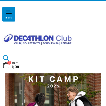
menu
0
Cart
0,00
€