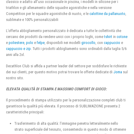
classico e adatto all’uso occasionale in piscina, i modelli in silicone per i
triathlon e gli allenamento delle squadre agonistiche e nella versione
Competition per le squadre agonistiche di nuoto, e le
calottine da pallanuoto
,
sublimate e 100% personalizzabili
L’offerta abbigliamento personalizzato è dedicata a tutte le collettività che
cercano dei prodotti da rendere unici con i proprio loghi, come
tshirt
in
cotone
e
poliestere
,
polo
e
felpe
, disponibili nei modelli
girocollo
, con
cappuccio
e
cappuccio e zip
. Tutti i prodotti abbigliamento sono ordinabili dalla taglia 5/6
anni alla 2xl.
Decathlon Club si affida a partner leader del settore per soddisfare le richieste
dei sui clienti, per questo motivo potrai trovare le offerte dedicate di
Joma
sul
nostro sito.
ELEVATA QUALITÀ DI STAMPA E MASSIMO COMFORT DI GIOCO:
Il procedimento di stampa utilizzato per la personalizzazione completi club ti
garantisce la qualità più elevata. Il processo di SUBLIMAZIONE presenta 2
caratteristiche principali:
Trasferimento di alta qualità: l’immagine penetra letteralmente nello
strato superficiale del tessuto, consentendo in questo modo di ottenere