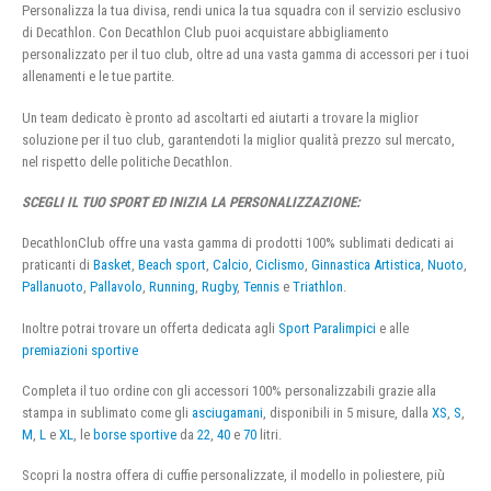
Personalizza la tua divisa, rendi unica la tua squadra con il servizio esclusivo
di Decathlon. Con Decathlon Club puoi acquistare abbigliamento
personalizzato per il tuo club, oltre ad una vasta gamma di accessori per i tuoi
allenamenti e le tue partite.
Un team dedicato è pronto ad ascoltarti ed aiutarti a trovare la miglior
soluzione per il tuo club, garantendoti la miglior qualità prezzo sul mercato,
nel rispetto delle politiche Decathlon.
SCEGLI IL TUO SPORT ED INIZIA LA PERSONALIZZAZIONE:
DecathlonClub offre una vasta gamma di prodotti 100% sublimati dedicati ai
praticanti di
Basket
,
Beach sport
,
Calcio
,
Ciclismo
,
Ginnastica Artistica
,
Nuoto
,
Pallanuoto
,
Pallavolo
,
Running
,
Rugby
,
Tennis
e
Triathlon
.
Inoltre potrai trovare un offerta dedicata agli
Sport Paralimpici
e alle
premiazioni sportive
Completa il tuo ordine con gli accessori 100% personalizzabili grazie alla
stampa in sublimato come gli
asciugamani
, disponibili in 5 misure, dalla
XS
,
S
,
M
,
L
e
XL
, le
borse sportive
da
22
,
40
e
70
litri.
Scopri la nostra offera di cuffie personalizzate, il modello in poliestere, più