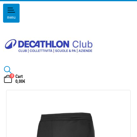
menu
0
Cart
0,00
€