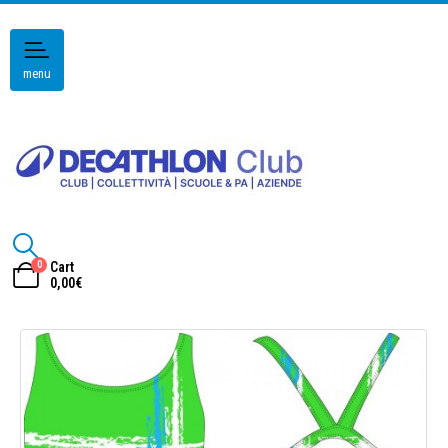
menu
0
Cart
0,00
€