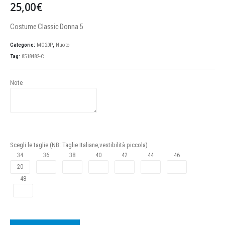
25,00
€
Costume Classic Donna 5
Categorie:
MO20P
,
Nuoto
Tag:
8518482-C
Note
Scegli le taglie (NB: Taglie Italiane,vestibilità piccola)
34
36
38
40
42
44
46
48