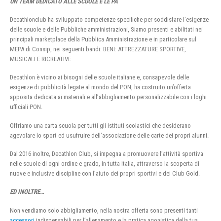
UN TEAM DEDICATO ALLE SCUOLE E LE PA
Decathlonclub ha sviluppato competenze specifiche per soddisfare l’esigenze
delle scuole e delle Pubbliche amministrazioni, Siamo presenti e abilitati nei
principali marketplace della Pubblica Amministrazione e in particolare sul
MEPA di Consip, nei seguenti bandi: BENI: ATTREZZATURE SPORTIVE,
MUSICALI E RICREATIVE
Decathlon è vicino ai bisogni delle scuole italiane e, consapevole delle
esigenze di pubblicità legate al mondo del PON, ha costruito un’offerta
apposita dedicata ai materiali e all’abbigliamento personalizzabile con i loghi
ufficiali PON.
Offriamo una carta scuola per tutti gli istituti scolastici che desiderano
agevolare lo sport ed usufruire dell’associazione delle carte dei propri alunni.
Dal 2016 inoltre, Decathlon Club, si impegna a promuovere l’attività sportiva
nelle scuole di ogni ordine e grado, in tutta Italia, attraverso la scoperta di
nuove e inclusive discipline con l’aiuto dei propri sportivi e dei Club Gold.
ED INOLTRE…
Non vendiamo solo abbigliamento, nella nostra offerta sono presenti tanti
accessori
indispensabili per l’allenamento e la pratica agonistica della tua