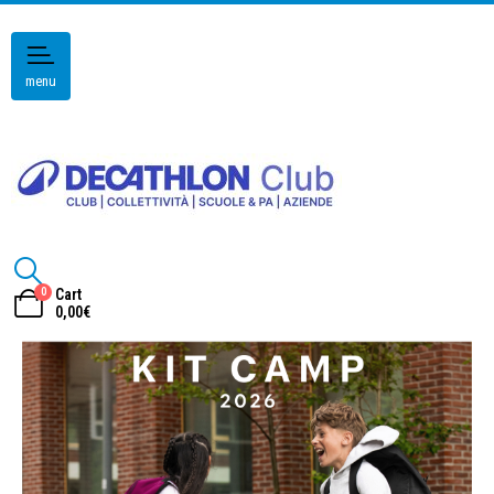
menu
0
Cart
0,00
€