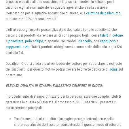
classico e adatto all’uso occasionale in piscina, i modelli in silicone per i
triathlon e gli allenamento delle squadre agonistiche e nella versione
Competition per le squadre agonistiche di nuoto, e le
calottine da pallanuoto
,
sublimate e 100% personalizzabili
L’offerta abbigliamento personalizzato è dedicata a tutte le collettività che
cercano dei prodotti da rendere unici con i proprio loghi, come
tshirt
in
cotone
e
poliestere
,
polo
e
felpe
, disponibili nei modelli
girocollo
, con
cappuccio
e
cappuccio e zip
. Tutti i prodotti abbigliamento sono ordinabili dalla taglia 5/6
anni alla 2xl.
Decathlon Club si affida a partner leader del settore per soddisfare le richieste
dei sui clienti, per questo motivo potrai trovare le offerte dedicate di
Joma
sul
nostro sito.
ELEVATA QUALITÀ DI STAMPA E MASSIMO COMFORT DI GIOCO:
Il procedimento di stampa utilizzato per la personalizzazione completi club ti
garantisce la qualità più elevata. Il processo di SUBLIMAZIONE presenta 2
caratteristiche principali:
Trasferimento di alta qualità: l’immagine penetra letteralmente nello
strato superficiale del tessuto, consentendo in questo modo di ottenere