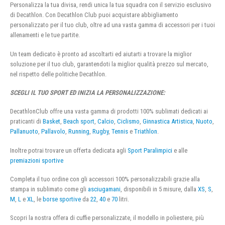
Personalizza la tua divisa, rendi unica la tua squadra con il servizio esclusivo
di Decathlon. Con Decathlon Club puoi acquistare abbigliamento
personalizzato per il tuo club, oltre ad una vasta gamma di accessori per i tuoi
allenamenti e le tue partite.
Un team dedicato è pronto ad ascoltarti ed aiutarti a trovare la miglior
soluzione per il tuo club, garantendoti la miglior qualità prezzo sul mercato,
nel rispetto delle politiche Decathlon.
SCEGLI IL TUO SPORT ED INIZIA LA PERSONALIZZAZIONE:
DecathlonClub offre una vasta gamma di prodotti 100% sublimati dedicati ai
praticanti di
Basket
,
Beach sport
,
Calcio
,
Ciclismo
,
Ginnastica Artistica
,
Nuoto
,
Pallanuoto
,
Pallavolo
,
Running
,
Rugby
,
Tennis
e
Triathlon
.
Inoltre potrai trovare un offerta dedicata agli
Sport Paralimpici
e alle
premiazioni sportive
Completa il tuo ordine con gli accessori 100% personalizzabili grazie alla
stampa in sublimato come gli
asciugamani
, disponibili in 5 misure, dalla
XS
,
S
,
M
,
L
e
XL
, le
borse sportive
da
22
,
40
e
70
litri.
Scopri la nostra offera di cuffie personalizzate, il modello in poliestere, più