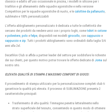
classico e adatto all’uso occasionale in piscina, i modelli in silicone per i
triathlon e gli allenamento delle squadre agonistiche e nella versione
Competition per le squadre agonistiche di nuoto, e le
calottine da pallanuoto
,
sublimate e 100% personalizzabili
L’offerta abbigliamento personalizzato è dedicata a tutte le collettività che
cercano dei prodotti da rendere unici con i proprio loghi, come
tshirt
in
cotone
e
poliestere
,
polo
e
felpe
, disponibili nei modelli
girocollo
, con
cappuccio
e
cappuccio e zip
. Tutti i prodotti abbigliamento sono ordinabili dalla taglia 5/6
anni alla 2xl.
Decathlon Club si affida a partner leader del settore per soddisfare le richieste
dei sui clienti, per questo motivo potrai trovare le offerte dedicate di
Joma
sul
nostro sito.
ELEVATA QUALITÀ DI STAMPA E MASSIMO COMFORT DI GIOCO:
Il procedimento di stampa utilizzato per la personalizzazione completi club ti
garantisce la qualità più elevata. Il processo di SUBLIMAZIONE presenta 2
caratteristiche principali:
Trasferimento di alta qualità: l’immagine penetra letteralmente nello
strato superficiale del tessuto, consentendo in questo modo di ottenere