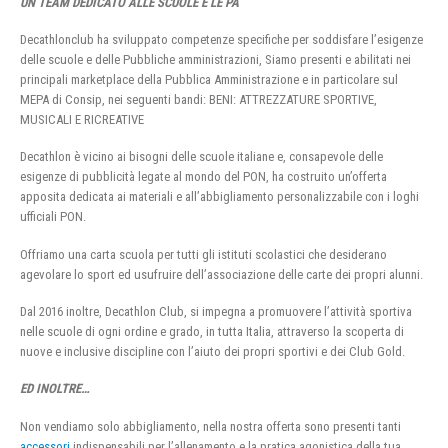
UN TEAM DEDICATO ALLE SCUOLE E LE PA
Decathlonclub ha sviluppato competenze specifiche per soddisfare l’esigenze
delle scuole e delle Pubbliche amministrazioni, Siamo presenti e abilitati nei
principali marketplace della Pubblica Amministrazione e in particolare sul
MEPA di Consip, nei seguenti bandi: BENI: ATTREZZATURE SPORTIVE,
MUSICALI E RICREATIVE
Decathlon è vicino ai bisogni delle scuole italiane e, consapevole delle
esigenze di pubblicità legate al mondo del PON, ha costruito un’offerta
apposita dedicata ai materiali e all’abbigliamento personalizzabile con i loghi
ufficiali PON.
Offriamo una carta scuola per tutti gli istituti scolastici che desiderano
agevolare lo sport ed usufruire dell’associazione delle carte dei propri alunni.
Dal 2016 inoltre, Decathlon Club, si impegna a promuovere l’attività sportiva
nelle scuole di ogni ordine e grado, in tutta Italia, attraverso la scoperta di
nuove e inclusive discipline con l’aiuto dei propri sportivi e dei Club Gold.
ED INOLTRE…
Non vendiamo solo abbigliamento, nella nostra offerta sono presenti tanti
accessori
indispensabili per l’allenamento e la pratica agonistica della tua