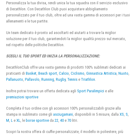
Personalizza la tua divisa, rendi unica la tua squadra con il servizio esclusivo
di Decathlon. Con Decathlon Club puoi acquistare abbigliamento
personalizzato per il tuo club, oltre ad una vasta gamma di accessori per i tuoi
allenamenti e le tue partite.
Un team dedicato è pronto ad ascoltarti ed aiutarti a trovare la miglior
soluzione per il tuo club, garantendoti la miglior qualità prezzo sul mercato,
nel rispetto delle politiche Decathlon.
SCEGLI IL TUO SPORT ED INIZIA LA PERSONALIZZAZIONE:
DecathlonClub offre una vasta gamma di prodotti 100% sublimati dedicati ai
praticanti di
Basket
,
Beach sport
,
Calcio
,
Ciclismo
,
Ginnastica Artistica
,
Nuoto
,
Pallanuoto
,
Pallavolo
,
Running
,
Rugby
,
Tennis
e
Triathlon
.
Inoltre potrai trovare un offerta dedicata agli
Sport Paralimpici
e alle
premiazioni sportive
Completa il tuo ordine con gli accessori 100% personalizzabili grazie alla
stampa in sublimato come gli
asciugamani
, disponibili in 5 misure, dalla
XS
,
S
,
M
,
L
e
XL
, le
borse sportive
da
22
,
40
e
70
litri.
Scopri la nostra offera di cuffie personalizzate, il modello in poliestere, più