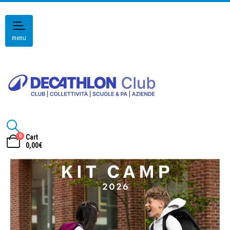
menu
0
Cart
0,00
€