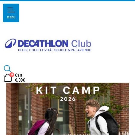
menu
0
Cart
0,00
€