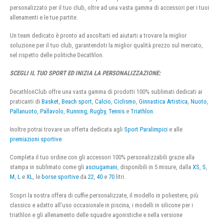
personalizzato per il tuo club, oltre ad una vasta gamma di accessori per i tuoi
allenamenti e le tue partite.
Un team dedicato è pronto ad ascoltarti ed aiutarti a trovare la miglior
soluzione per il tuo club, garantendoti la miglior qualità prezzo sul mercato,
nel rispetto delle politiche Decathlon.
SCEGLI IL TUO SPORT ED INIZIA LA PERSONALIZZAZIONE:
DecathlonClub offre una vasta gamma di prodotti 100% sublimati dedicati ai
praticanti di
Basket
,
Beach sport
,
Calcio
,
Ciclismo
,
Ginnastica Artistica
,
Nuoto
,
Pallanuoto
,
Pallavolo
,
Running
,
Rugby
,
Tennis
e
Triathlon
.
Inoltre potrai trovare un offerta dedicata agli
Sport Paralimpici
e alle
premiazioni sportive
Completa il tuo ordine con gli accessori 100% personalizzabili grazie alla
stampa in sublimato come gli
asciugamani
, disponibili in 5 misure, dalla
XS
,
S
,
M
,
L
e
XL
, le
borse sportive
da
22
,
40
e
70
litri.
Scopri la nostra offera di cuffie personalizzate, il modello in poliestere, più
classico e adatto all’uso occasionale in piscina, i modelli in silicone per i
triathlon e gli allenamento delle squadre agonistiche e nella versione