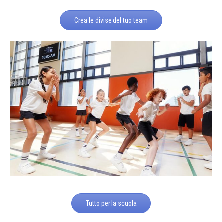
Crea le divise del tuo team
Tutto per la scuola