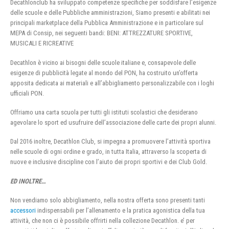
Decathlonclub ha sviluppato competenze specifiche per soddisfare l’esigenze
delle scuole e delle Pubbliche amministrazioni, Siamo presenti e abilitati nei
principali marketplace della Pubblica Amministrazione e in particolare sul
MEPA di Consip, nei seguenti bandi: BENI: ATTREZZATURE SPORTIVE,
MUSICALI E RICREATIVE
Decathlon è vicino ai bisogni delle scuole italiane e, consapevole delle
esigenze di pubblicità legate al mondo del PON, ha costruito un’offerta
apposita dedicata ai materiali e all’abbigliamento personalizzabile con i loghi
ufficiali PON.
Offriamo una carta scuola per tutti gli istituti scolastici che desiderano
agevolare lo sport ed usufruire dell’associazione delle carte dei propri alunni.
Dal 2016 inoltre, Decathlon Club, si impegna a promuovere l’attività sportiva
nelle scuole di ogni ordine e grado, in tutta Italia, attraverso la scoperta di
nuove e inclusive discipline con l’aiuto dei propri sportivi e dei Club Gold.
ED INOLTRE…
Non vendiamo solo abbigliamento, nella nostra offerta sono presenti tanti
accessori
indispensabili per l’allenamento e la pratica agonistica della tua
attività, che non ci è possibile offrirti nella collezione Decathlon. e’ per