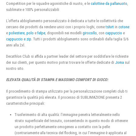
Competition per le squadre agonistiche di nuoto, e le
calottine da pallanuoto
,
sublimate e 100% personalizzabili
L’offerta abbigliamento personalizzato è dedicata a tutte le collettività che
cercano dei prodotti da rendere unici con i proprio loghi, come
tshirt
in
cotone
e
poliestere
,
polo
e
felpe
, disponibili nei modelli
girocollo
, con
cappuccio
e
cappuccio e zip
. Tutti i prodotti abbigliamento sono ordinabili dalla taglia 5/6
anni alla 2xl.
Decathlon Club si affida a partner leader del settore per soddisfare le richieste
dei sui clienti, per questo motivo potrai trovare le offerte dedicate di
Joma
sul
nostro sito.
ELEVATA QUALITÀ DI STAMPA E MASSIMO COMFORT DI GIOCO:
Il procedimento di stampa utilizzato per la personalizzazione completi club ti
garantisce la qualità più elevata. Il processo di SUBLIMAZIONE presenta 2
caratteristiche principali:
Trasferimento di alta qualità: l’immagine penetra letteralmente nello
strato superficiale del tessuto, consentendo in questo modo di ottenere
un prodotto perfettamente omogeneo a contatto con la pelle
(contrariamente alla tecnica del flocking, in cui l’immagine è applicata al