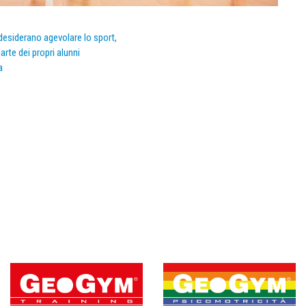
e desiderano agevolare lo sport,
arte dei propri alunni
a