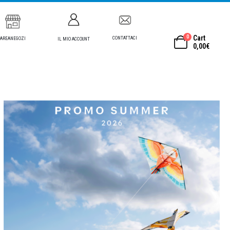
0
Cart
CONTATTACI
AREANEGOZI
IL MIO ACCOUNT
0,00
€