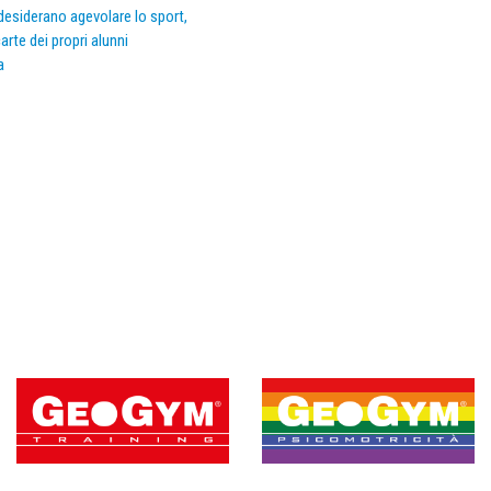
e desiderano agevolare lo sport,
arte dei propri alunni
a