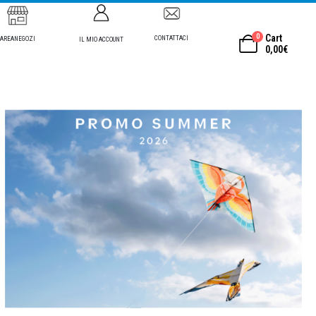
0
Cart
CONTATTACI
AREANEGOZI
IL MIO ACCOUNT
0,00
€