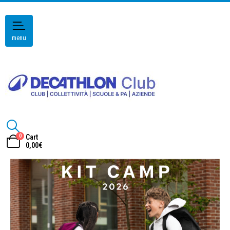
menu
0
Cart
0,00
€