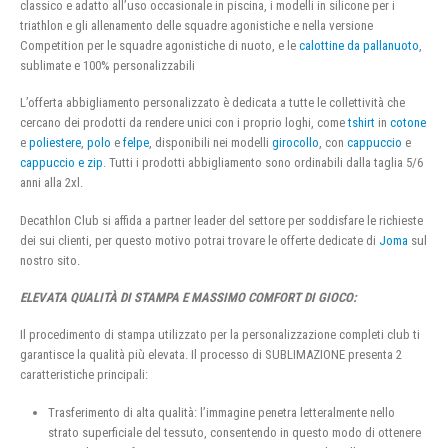
classico e adatto all’uso occasionale in piscina, i modelli in silicone per i
triathlon e gli allenamento delle squadre agonistiche e nella versione
Competition per le squadre agonistiche di nuoto, e le
calottine da pallanuoto
,
sublimate e 100% personalizzabili
L’offerta abbigliamento personalizzato è dedicata a tutte le collettività che
cercano dei prodotti da rendere unici con i proprio loghi, come
tshirt
in
cotone
e
poliestere
,
polo
e
felpe
, disponibili nei modelli
girocollo
, con
cappuccio
e
cappuccio e zip
. Tutti i prodotti abbigliamento sono ordinabili dalla taglia 5/6
anni alla 2xl.
Decathlon Club si affida a partner leader del settore per soddisfare le richieste
dei sui clienti, per questo motivo potrai trovare le offerte dedicate di
Joma
sul
nostro sito.
ELEVATA QUALITÀ DI STAMPA E MASSIMO COMFORT DI GIOCO:
Il procedimento di stampa utilizzato per la personalizzazione completi club ti
garantisce la qualità più elevata. Il processo di SUBLIMAZIONE presenta 2
caratteristiche principali:
Trasferimento di alta qualità: l’immagine penetra letteralmente nello
strato superficiale del tessuto, consentendo in questo modo di ottenere