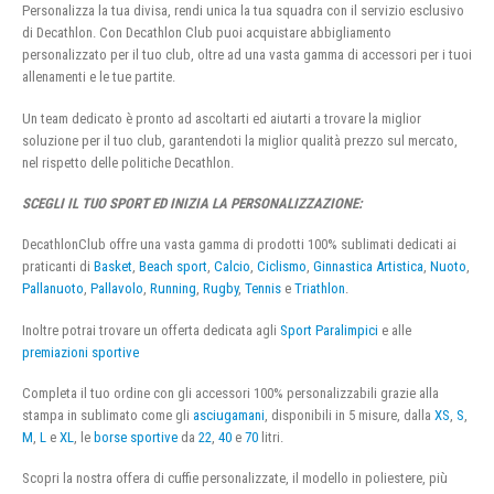
Personalizza la tua divisa, rendi unica la tua squadra con il servizio esclusivo
di Decathlon. Con Decathlon Club puoi acquistare abbigliamento
personalizzato per il tuo club, oltre ad una vasta gamma di accessori per i tuoi
allenamenti e le tue partite.
Un team dedicato è pronto ad ascoltarti ed aiutarti a trovare la miglior
soluzione per il tuo club, garantendoti la miglior qualità prezzo sul mercato,
nel rispetto delle politiche Decathlon.
SCEGLI IL TUO SPORT ED INIZIA LA PERSONALIZZAZIONE:
DecathlonClub offre una vasta gamma di prodotti 100% sublimati dedicati ai
praticanti di
Basket
,
Beach sport
,
Calcio
,
Ciclismo
,
Ginnastica Artistica
,
Nuoto
,
Pallanuoto
,
Pallavolo
,
Running
,
Rugby
,
Tennis
e
Triathlon
.
Inoltre potrai trovare un offerta dedicata agli
Sport Paralimpici
e alle
premiazioni sportive
Completa il tuo ordine con gli accessori 100% personalizzabili grazie alla
stampa in sublimato come gli
asciugamani
, disponibili in 5 misure, dalla
XS
,
S
,
M
,
L
e
XL
, le
borse sportive
da
22
,
40
e
70
litri.
Scopri la nostra offera di cuffie personalizzate, il modello in poliestere, più