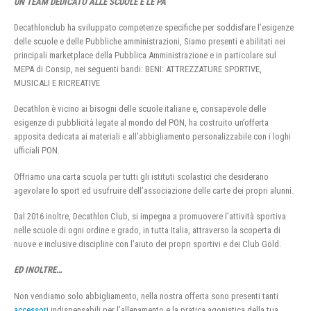
UN TEAM DEDICATO ALLE SCUOLE E LE PA
Decathlonclub ha sviluppato competenze specifiche per soddisfare l’esigenze
delle scuole e delle Pubbliche amministrazioni, Siamo presenti e abilitati nei
principali marketplace della Pubblica Amministrazione e in particolare sul
MEPA di Consip, nei seguenti bandi: BENI: ATTREZZATURE SPORTIVE,
MUSICALI E RICREATIVE
Decathlon è vicino ai bisogni delle scuole italiane e, consapevole delle
esigenze di pubblicità legate al mondo del PON, ha costruito un’offerta
apposita dedicata ai materiali e all’abbigliamento personalizzabile con i loghi
ufficiali PON.
Offriamo una carta scuola per tutti gli istituti scolastici che desiderano
agevolare lo sport ed usufruire dell’associazione delle carte dei propri alunni.
Dal 2016 inoltre, Decathlon Club, si impegna a promuovere l’attività sportiva
nelle scuole di ogni ordine e grado, in tutta Italia, attraverso la scoperta di
nuove e inclusive discipline con l’aiuto dei propri sportivi e dei Club Gold.
ED INOLTRE…
Non vendiamo solo abbigliamento, nella nostra offerta sono presenti tanti
accessori
indispensabili per l’allenamento e la pratica agonistica della tua