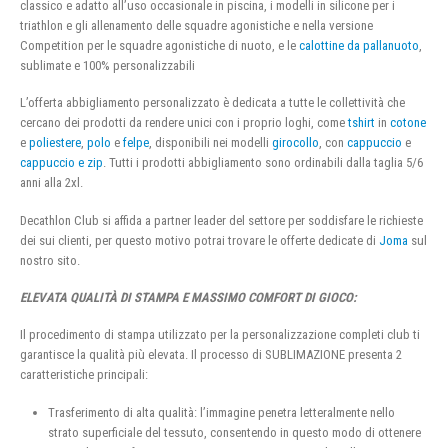
classico e adatto all’uso occasionale in piscina, i modelli in silicone per i
triathlon e gli allenamento delle squadre agonistiche e nella versione
Competition per le squadre agonistiche di nuoto, e le
calottine da pallanuoto
,
sublimate e 100% personalizzabili
L’offerta abbigliamento personalizzato è dedicata a tutte le collettività che
cercano dei prodotti da rendere unici con i proprio loghi, come
tshirt
in
cotone
e
poliestere
,
polo
e
felpe
, disponibili nei modelli
girocollo
, con
cappuccio
e
cappuccio e zip
. Tutti i prodotti abbigliamento sono ordinabili dalla taglia 5/6
anni alla 2xl.
Decathlon Club si affida a partner leader del settore per soddisfare le richieste
dei sui clienti, per questo motivo potrai trovare le offerte dedicate di
Joma
sul
nostro sito.
ELEVATA QUALITÀ DI STAMPA E MASSIMO COMFORT DI GIOCO:
Il procedimento di stampa utilizzato per la personalizzazione completi club ti
garantisce la qualità più elevata. Il processo di SUBLIMAZIONE presenta 2
caratteristiche principali:
Trasferimento di alta qualità: l’immagine penetra letteralmente nello
strato superficiale del tessuto, consentendo in questo modo di ottenere