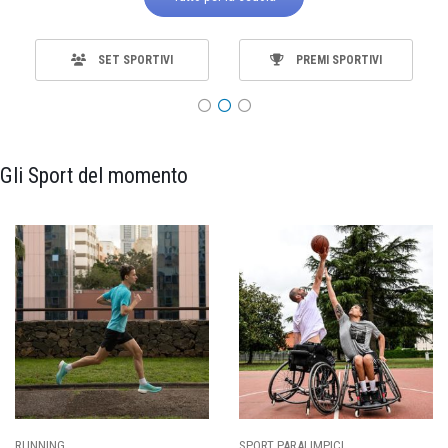
SET SPORTIVI
PREMI SPORTIVI
Gli Sport del momento
ING
SPORT PARALIMPICI
CALCI