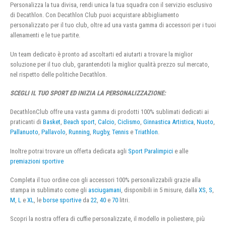
Personalizza la tua divisa, rendi unica la tua squadra con il servizio esclusivo
di Decathlon. Con Decathlon Club puoi acquistare abbigliamento
personalizzato per il tuo club, oltre ad una vasta gamma di accessori per i tuoi
allenamenti e le tue partite.
Un team dedicato è pronto ad ascoltarti ed aiutarti a trovare la miglior
soluzione per il tuo club, garantendoti la miglior qualità prezzo sul mercato,
nel rispetto delle politiche Decathlon.
SCEGLI IL TUO SPORT ED INIZIA LA PERSONALIZZAZIONE:
DecathlonClub offre una vasta gamma di prodotti 100% sublimati dedicati ai
praticanti di
Basket
,
Beach sport
,
Calcio
,
Ciclismo
,
Ginnastica Artistica
,
Nuoto
,
Pallanuoto
,
Pallavolo
,
Running
,
Rugby
,
Tennis
e
Triathlon
.
Inoltre potrai trovare un offerta dedicata agli
Sport Paralimpici
e alle
premiazioni sportive
Completa il tuo ordine con gli accessori 100% personalizzabili grazie alla
stampa in sublimato come gli
asciugamani
, disponibili in 5 misure, dalla
XS
,
S
,
M
,
L
e
XL
, le
borse sportive
da
22
,
40
e
70
litri.
Scopri la nostra offera di cuffie personalizzate, il modello in poliestere, più