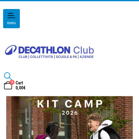
menu
0
Cart
0,00
€