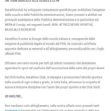
UN TEAM DEDICATO ALLE SCUOLE E LE PA
Decathlonclub ha sviluppato competenze specifiche per soddisfare l’esigenze
delle scuole e delle Pubbliche amministrazioni, Siamo presenti e abilitati nei
principali marketplace della Pubblica Amministrazione e in particolare sul
MEPA di Consip, nei seguenti bandi: BENI: ATTREZZATURE SPORTIVE,
MUSICALI E RICREATIVE
Decathlon è vicino ai bisogni delle scuole italiane e, consapevole delle
esigenze di pubblicità legate al mondo del PON, ha costruito un’offerta
apposita dedicata ai materiali e all’abbigliamento personalizzabile con i loghi
ufficiali PON.
Offriamo una carta scuola per tutti gli istituti scolastici che desiderano
agevolare lo sport ed usufruire dell’associazione delle carte dei propri alunni.
Dal 2016 inoltre, Decathlon Club, si impegna a promuovere l’attività sportiva
nelle scuole di ogni ordine e grado, in tutta Italia, attraverso la scoperta di
nuove e inclusive discipline con l’aiuto dei propri sportivi e dei Club Gold.
ED INOLTRE…
Non vendiamo solo abbigliamento, nella nostra offerta sono presenti tanti
accessori
indispensabili per l’allenamento e la pratica agonistica della tua