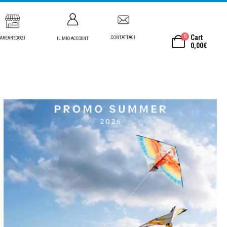
0
Cart
CONTATTACI
AREANEGOZI
IL MIO ACCOUNT
0,00
€