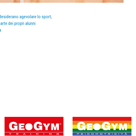
e desiderano agevolare lo sport,
arte dei propri alunni
a