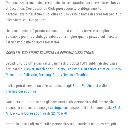
Personalizza la tua divisa, rendi unica la tua squadra con il servizio esclusivo
di Decathlon. Con Decathlon Club puoi acquistare abbigliamento
personalizzato per il tuo club, oltre ad una vasta gamma di accessori per i tuoi
allenamenti e le tue partite.
Un team dedicato è pronto ad ascoltarti ed aiutarti a trovare la miglior
soluzione per il tuo club, garantendoti la miglior qualità prezzo sul mercato,
nel rispetto delle politiche Decathlon.
SCEGLI IL TUO SPORT ED INIZIA LA PERSONALIZZAZIONE:
DecathlonClub offre una vasta gamma di prodotti 100% sublimati dedicati ai
praticanti di
Basket
,
Beach sport
,
Calcio
,
Ciclismo
,
Ginnastica Artistica
,
Nuoto
,
Pallanuoto
,
Pallavolo
,
Running
,
Rugby
,
Tennis
e
Triathlon
.
Inoltre potrai trovare un offerta dedicata agli
Sport Paralimpici
e alle
premiazioni sportive
Completa il tuo ordine con gli accessori 100% personalizzabili grazie alla
stampa in sublimato come gli
asciugamani
, disponibili in 5 misure, dalla
XS
,
S
,
M
,
L
e
XL
, le
borse sportive
da
22
,
40
e
70
litri.
Scopri la nostra offera di cuffie personalizzate, il modello in poliestere, più