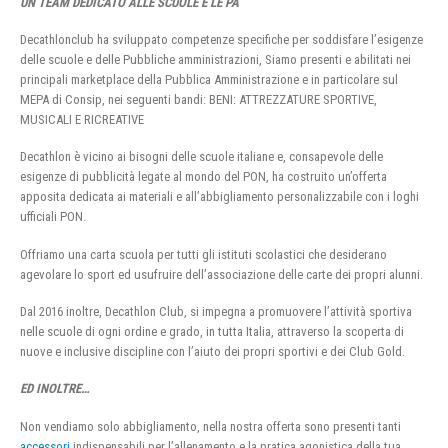
UN TEAM DEDICATO ALLE SCUOLE E LE PA
Decathlonclub ha sviluppato competenze specifiche per soddisfare l’esigenze
delle scuole e delle Pubbliche amministrazioni, Siamo presenti e abilitati nei
principali marketplace della Pubblica Amministrazione e in particolare sul
MEPA di Consip, nei seguenti bandi: BENI: ATTREZZATURE SPORTIVE,
MUSICALI E RICREATIVE
Decathlon è vicino ai bisogni delle scuole italiane e, consapevole delle
esigenze di pubblicità legate al mondo del PON, ha costruito un’offerta
apposita dedicata ai materiali e all’abbigliamento personalizzabile con i loghi
ufficiali PON.
Offriamo una carta scuola per tutti gli istituti scolastici che desiderano
agevolare lo sport ed usufruire dell’associazione delle carte dei propri alunni.
Dal 2016 inoltre, Decathlon Club, si impegna a promuovere l’attività sportiva
nelle scuole di ogni ordine e grado, in tutta Italia, attraverso la scoperta di
nuove e inclusive discipline con l’aiuto dei propri sportivi e dei Club Gold.
ED INOLTRE…
Non vendiamo solo abbigliamento, nella nostra offerta sono presenti tanti
accessori
indispensabili per l’allenamento e la pratica agonistica della tua