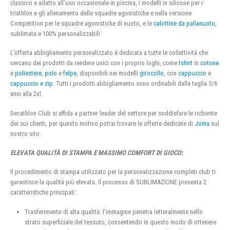
classico e adatto all’uso occasionale in piscina, i modelli in silicone per i
triathlon e gli allenamento delle squadre agonistiche e nella versione
Competition per le squadre agonistiche di nuoto, e le
calottine da pallanuoto
,
sublimate e 100% personalizzabili
L’offerta abbigliamento personalizzato è dedicata a tutte le collettività che
cercano dei prodotti da rendere unici con i proprio loghi, come
tshirt
in
cotone
e
poliestere
,
polo
e
felpe
, disponibili nei modelli
girocollo
, con
cappuccio
e
cappuccio e zip
. Tutti i prodotti abbigliamento sono ordinabili dalla taglia 5/6
anni alla 2xl.
Decathlon Club si affida a partner leader del settore per soddisfare le richieste
dei sui clienti, per questo motivo potrai trovare le offerte dedicate di
Joma
sul
nostro sito.
ELEVATA QUALITÀ DI STAMPA E MASSIMO COMFORT DI GIOCO:
Il procedimento di stampa utilizzato per la personalizzazione completi club ti
garantisce la qualità più elevata. Il processo di SUBLIMAZIONE presenta 2
caratteristiche principali:
Trasferimento di alta qualità: l’immagine penetra letteralmente nello
strato superficiale del tessuto, consentendo in questo modo di ottenere