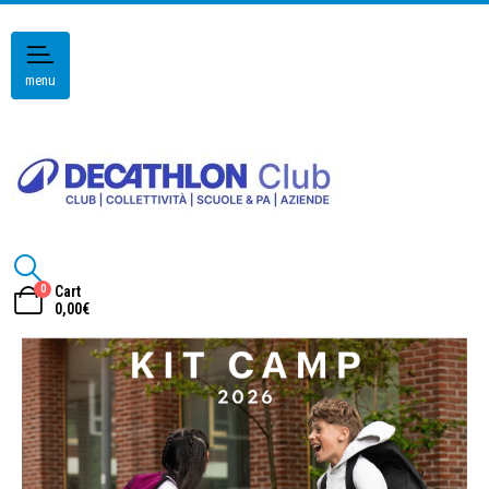
menu
0
Cart
0,00
€