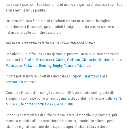
personalizzato per il tuo club, oltre ad una vasta gamma di accessori per i tuoi
allenamenti e le tue partite.
Un team dedicato è pronto ad ascoltarti ed aiutarti a trovare la miglior
soluzione per il tuo club, garantendoti la miglior qualità prezzo sul mercato,
nel rispetto delle politiche Decathlon.
SCEGLI IL TUO SPORT ED INIZIA LA PERSONALIZZAZIONE:
DecathlonClub offre una vasta gamma di prodotti 100% sublimati dedicati ai
praticanti di
Basket
,
Beach sport
,
Calcio
,
Ciclismo
,
Ginnastica Artistica
,
Nuoto
,
Pallanuoto
,
Pallavolo
,
Running
,
Rugby
,
Tennis
e
Triathlon
.
Inoltre potrai trovare un offerta dedicata agli
Sport Paralimpici
e alle
premiazioni sportive
Completa il tuo ordine con gli accessori 100% personalizzabili grazie alla
stampa in sublimato come gli
asciugamani
, disponibili in 5 misure, dalla
XS
,
S
,
M
,
L
e
XL
, le
borse sportive
da
22
,
40
e
70
litri.
Scopri la nostra offera di cuffie personalizzate, il modello in poliestere, più
classico e adatto all’uso occasionale in piscina, i modelli in silicone per i
triathlon e gli allenamento delle squadre agonistiche e nella versione