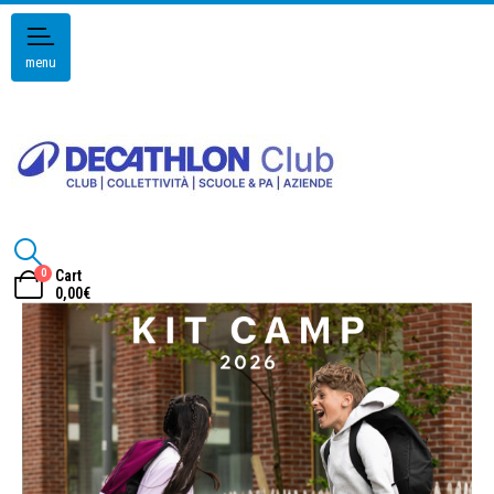
menu
0
Cart
0,00
€