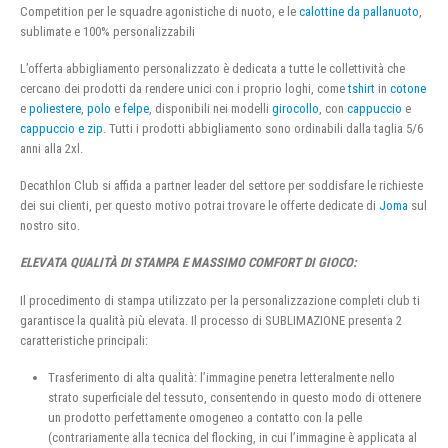
Competition per le squadre agonistiche di nuoto, e le
calottine da pallanuoto
,
sublimate e 100% personalizzabili
L’offerta abbigliamento personalizzato è dedicata a tutte le collettività che
cercano dei prodotti da rendere unici con i proprio loghi, come
tshirt
in
cotone
e
poliestere
,
polo
e
felpe
, disponibili nei modelli
girocollo
, con
cappuccio
e
cappuccio e zip
. Tutti i prodotti abbigliamento sono ordinabili dalla taglia 5/6
anni alla 2xl.
Decathlon Club si affida a partner leader del settore per soddisfare le richieste
dei sui clienti, per questo motivo potrai trovare le offerte dedicate di
Joma
sul
nostro sito.
ELEVATA QUALITÀ DI STAMPA E MASSIMO COMFORT DI GIOCO:
Il procedimento di stampa utilizzato per la personalizzazione completi club ti
garantisce la qualità più elevata. Il processo di SUBLIMAZIONE presenta 2
caratteristiche principali:
Trasferimento di alta qualità: l’immagine penetra letteralmente nello
strato superficiale del tessuto, consentendo in questo modo di ottenere
un prodotto perfettamente omogeneo a contatto con la pelle
(contrariamente alla tecnica del flocking, in cui l’immagine è applicata al