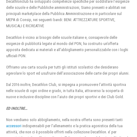
Decathlonclub ha sviluppato competenze specifiche per soddisfare l’esigenze
delle scuole e delle Pubbliche amministrazioni, Siamo presenti e abilitati nei
principali marketplace della Pubblica Amministrazione e in particolare sul
MEPA di Consip, nei seguenti bandi: BENI: ATTREZZATURE SPORTIVE,
MUSICALI E RICREATIVE
Decathlon è vicino ai bisogni delle scuole italiane e, consapevole delle
esigenze di pubblicità legate al mondo del PON, ha costruito un’offerta
apposita dedicata ai materiali e all’abbigliamento personalizzabile con i loghi
ufficiali PON.
Offriamo una carta scuola per tutti gli istituti scolastici che desiderano
agevolare lo sport ed usufruire dell’associazione delle carte dei propri alunni.
Dal 2016 inoltre, Decathlon Club, si impegna a promuovere l’attività sportiva
nelle scuole di ogni ordine e grado, in tutta Italia, attraverso la scoperta di
nuove e inclusive discipline con l’aiuto dei propri sportivi e dei Club Gold.
ED INOLTRE…
Non vendiamo solo abbigliamento, nella nostra offerta sono presenti tanti
accessori
indispensabili per l’allenamento e la pratica agonistica della tua
attività, che non ci è possibile offrirti nella collezione Decathlon. e’ per