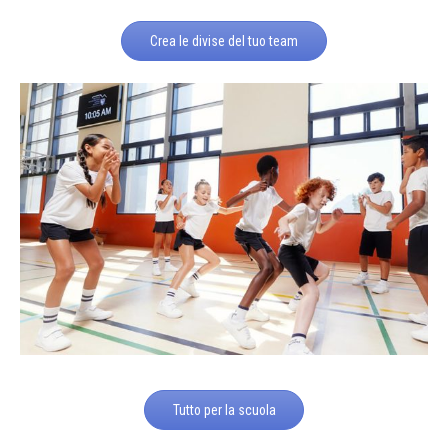
Crea le divise del tuo team
Tutto per la scuola