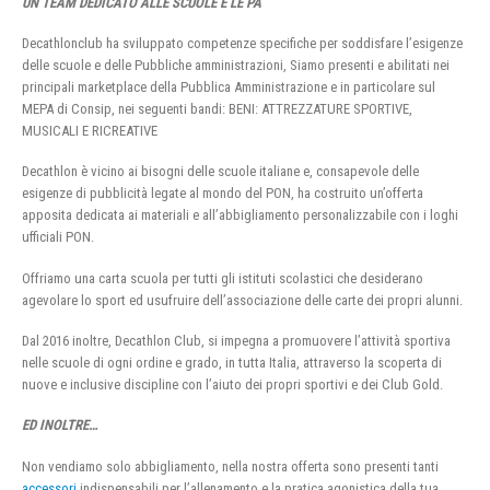
UN TEAM DEDICATO ALLE SCUOLE E LE PA
Decathlonclub ha sviluppato competenze specifiche per soddisfare l’esigenze
delle scuole e delle Pubbliche amministrazioni, Siamo presenti e abilitati nei
principali marketplace della Pubblica Amministrazione e in particolare sul
MEPA di Consip, nei seguenti bandi: BENI: ATTREZZATURE SPORTIVE,
MUSICALI E RICREATIVE
Decathlon è vicino ai bisogni delle scuole italiane e, consapevole delle
esigenze di pubblicità legate al mondo del PON, ha costruito un’offerta
apposita dedicata ai materiali e all’abbigliamento personalizzabile con i loghi
ufficiali PON.
Offriamo una carta scuola per tutti gli istituti scolastici che desiderano
agevolare lo sport ed usufruire dell’associazione delle carte dei propri alunni.
Dal 2016 inoltre, Decathlon Club, si impegna a promuovere l’attività sportiva
nelle scuole di ogni ordine e grado, in tutta Italia, attraverso la scoperta di
nuove e inclusive discipline con l’aiuto dei propri sportivi e dei Club Gold.
ED INOLTRE…
Non vendiamo solo abbigliamento, nella nostra offerta sono presenti tanti
accessori
indispensabili per l’allenamento e la pratica agonistica della tua