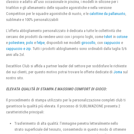
classico e adatto all’uso occasionale in piscina, i modelli in silicone per i
triathlon e gli allenamento delle squadre agonistiche e nella versione
Competition per le squadre agonistiche di nuoto, e le
calottine da pallanuoto
,
sublimate e 100% personalizzabili
L’offerta abbigliamento personalizzato è dedicata a tutte le collettività che
cercano dei prodotti da rendere unici con i proprio loghi, come
tshirt
in
cotone
e
poliestere
,
polo
e
felpe
, disponibili nei modelli
girocollo
, con
cappuccio
e
cappuccio e zip
. Tutti i prodotti abbigliamento sono ordinabili dalla taglia 5/6
anni alla 2xl.
Decathlon Club si affida a partner leader del settore per soddisfare le richieste
dei sui clienti, per questo motivo potrai trovare le offerte dedicate di
Joma
sul
nostro sito.
ELEVATA QUALITÀ DI STAMPA E MASSIMO COMFORT DI GIOCO:
Il procedimento di stampa utilizzato per la personalizzazione completi club ti
garantisce la qualità più elevata. Il processo di SUBLIMAZIONE presenta 2
caratteristiche principali:
Trasferimento di alta qualità: l’immagine penetra letteralmente nello
strato superficiale del tessuto, consentendo in questo modo di ottenere