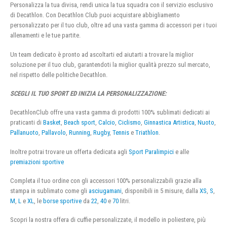
Personalizza la tua divisa, rendi unica la tua squadra con il servizio esclusivo
di Decathlon. Con Decathlon Club puoi acquistare abbigliamento
personalizzato per il tuo club, oltre ad una vasta gamma di accessori per i tuoi
allenamenti e le tue partite.
Un team dedicato è pronto ad ascoltarti ed aiutarti a trovare la miglior
soluzione per il tuo club, garantendoti la miglior qualità prezzo sul mercato,
nel rispetto delle politiche Decathlon.
SCEGLI IL TUO SPORT ED INIZIA LA PERSONALIZZAZIONE:
DecathlonClub offre una vasta gamma di prodotti 100% sublimati dedicati ai
praticanti di
Basket
,
Beach sport
,
Calcio
,
Ciclismo
,
Ginnastica Artistica
,
Nuoto
,
Pallanuoto
,
Pallavolo
,
Running
,
Rugby
,
Tennis
e
Triathlon
.
Inoltre potrai trovare un offerta dedicata agli
Sport Paralimpici
e alle
premiazioni sportive
Completa il tuo ordine con gli accessori 100% personalizzabili grazie alla
stampa in sublimato come gli
asciugamani
, disponibili in 5 misure, dalla
XS
,
S
,
M
,
L
e
XL
, le
borse sportive
da
22
,
40
e
70
litri.
Scopri la nostra offera di cuffie personalizzate, il modello in poliestere, più