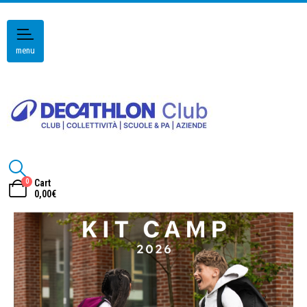
menu
0
Cart
0,00
€