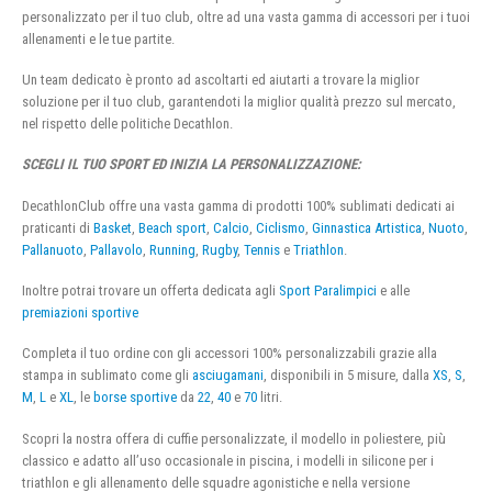
personalizzato per il tuo club, oltre ad una vasta gamma di accessori per i tuoi
allenamenti e le tue partite.
Un team dedicato è pronto ad ascoltarti ed aiutarti a trovare la miglior
soluzione per il tuo club, garantendoti la miglior qualità prezzo sul mercato,
nel rispetto delle politiche Decathlon.
SCEGLI IL TUO SPORT ED INIZIA LA PERSONALIZZAZIONE:
DecathlonClub offre una vasta gamma di prodotti 100% sublimati dedicati ai
praticanti di
Basket
,
Beach sport
,
Calcio
,
Ciclismo
,
Ginnastica Artistica
,
Nuoto
,
Pallanuoto
,
Pallavolo
,
Running
,
Rugby
,
Tennis
e
Triathlon
.
Inoltre potrai trovare un offerta dedicata agli
Sport Paralimpici
e alle
premiazioni sportive
Completa il tuo ordine con gli accessori 100% personalizzabili grazie alla
stampa in sublimato come gli
asciugamani
, disponibili in 5 misure, dalla
XS
,
S
,
M
,
L
e
XL
, le
borse sportive
da
22
,
40
e
70
litri.
Scopri la nostra offera di cuffie personalizzate, il modello in poliestere, più
classico e adatto all’uso occasionale in piscina, i modelli in silicone per i
triathlon e gli allenamento delle squadre agonistiche e nella versione