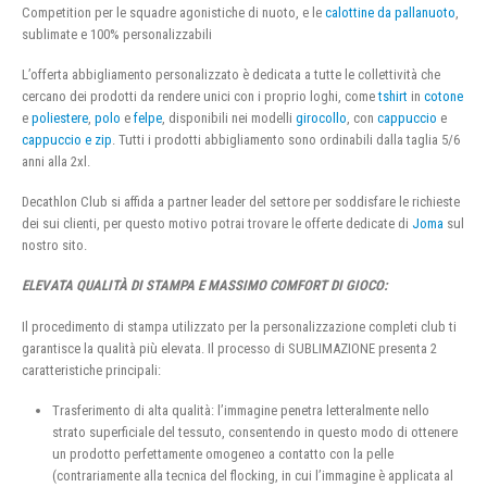
Competition per le squadre agonistiche di nuoto, e le
calottine da pallanuoto
,
sublimate e 100% personalizzabili
L’offerta abbigliamento personalizzato è dedicata a tutte le collettività che
cercano dei prodotti da rendere unici con i proprio loghi, come
tshirt
in
cotone
e
poliestere
,
polo
e
felpe
, disponibili nei modelli
girocollo
, con
cappuccio
e
cappuccio e zip
. Tutti i prodotti abbigliamento sono ordinabili dalla taglia 5/6
anni alla 2xl.
Decathlon Club si affida a partner leader del settore per soddisfare le richieste
dei sui clienti, per questo motivo potrai trovare le offerte dedicate di
Joma
sul
nostro sito.
ELEVATA QUALITÀ DI STAMPA E MASSIMO COMFORT DI GIOCO:
Il procedimento di stampa utilizzato per la personalizzazione completi club ti
garantisce la qualità più elevata. Il processo di SUBLIMAZIONE presenta 2
caratteristiche principali:
Trasferimento di alta qualità: l’immagine penetra letteralmente nello
strato superficiale del tessuto, consentendo in questo modo di ottenere
un prodotto perfettamente omogeneo a contatto con la pelle
(contrariamente alla tecnica del flocking, in cui l’immagine è applicata al