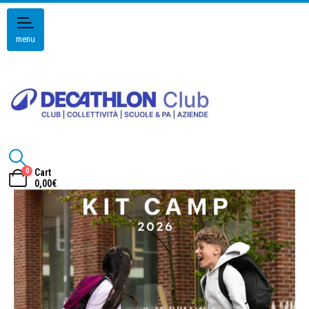
menu
0
Cart
0,00
€