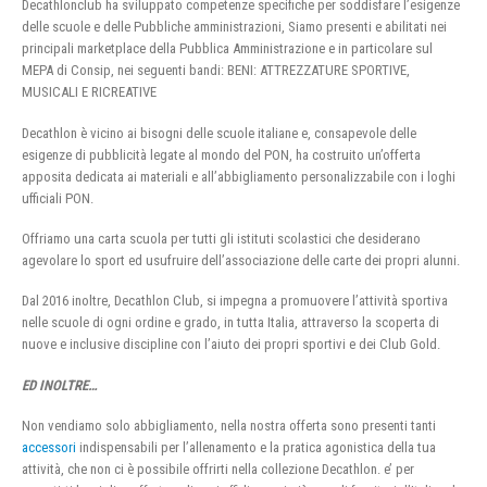
Decathlonclub ha sviluppato competenze specifiche per soddisfare l’esigenze
delle scuole e delle Pubbliche amministrazioni, Siamo presenti e abilitati nei
principali marketplace della Pubblica Amministrazione e in particolare sul
MEPA di Consip, nei seguenti bandi: BENI: ATTREZZATURE SPORTIVE,
MUSICALI E RICREATIVE
Decathlon è vicino ai bisogni delle scuole italiane e, consapevole delle
esigenze di pubblicità legate al mondo del PON, ha costruito un’offerta
apposita dedicata ai materiali e all’abbigliamento personalizzabile con i loghi
ufficiali PON.
Offriamo una carta scuola per tutti gli istituti scolastici che desiderano
agevolare lo sport ed usufruire dell’associazione delle carte dei propri alunni.
Dal 2016 inoltre, Decathlon Club, si impegna a promuovere l’attività sportiva
nelle scuole di ogni ordine e grado, in tutta Italia, attraverso la scoperta di
nuove e inclusive discipline con l’aiuto dei propri sportivi e dei Club Gold.
ED INOLTRE…
Non vendiamo solo abbigliamento, nella nostra offerta sono presenti tanti
accessori
indispensabili per l’allenamento e la pratica agonistica della tua
attività, che non ci è possibile offrirti nella collezione Decathlon. e’ per