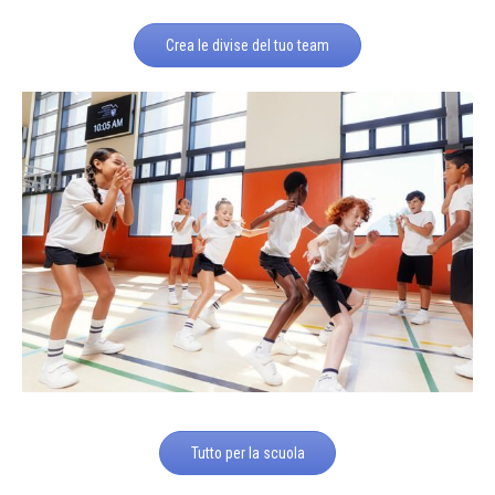
Crea le divise del tuo team
Tutto per la scuola