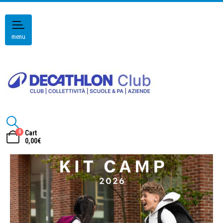
menu
0
Cart
0,00
€