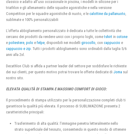
classico e adatto all’uso occasionale in piscina, i modelli in silicone per i
triathlon e gli allenamento delle squadre agonistiche e nella versione
Competition per le squadre agonistiche di nuoto, e le
calottine da pallanuoto
,
sublimate e 100% personalizzabili
L’offerta abbigliamento personalizzato è dedicata a tutte le collettività che
cercano dei prodotti da rendere unici con i proprio loghi, come
tshirt
in
cotone
e
poliestere
,
polo
e
felpe
, disponibili nei modelli
girocollo
, con
cappuccio
e
cappuccio e zip
. Tutti i prodotti abbigliamento sono ordinabili dalla taglia 5/6
anni alla 2xl.
Decathlon Club si affida a partner leader del settore per soddisfare le richieste
dei sui clienti, per questo motivo potrai trovare le offerte dedicate di
Joma
sul
nostro sito.
ELEVATA QUALITÀ DI STAMPA E MASSIMO COMFORT DI GIOCO:
Il procedimento di stampa utilizzato per la personalizzazione completi club ti
garantisce la qualità più elevata. Il processo di SUBLIMAZIONE presenta 2
caratteristiche principali:
Trasferimento di alta qualità: l’immagine penetra letteralmente nello
strato superficiale del tessuto, consentendo in questo modo di ottenere