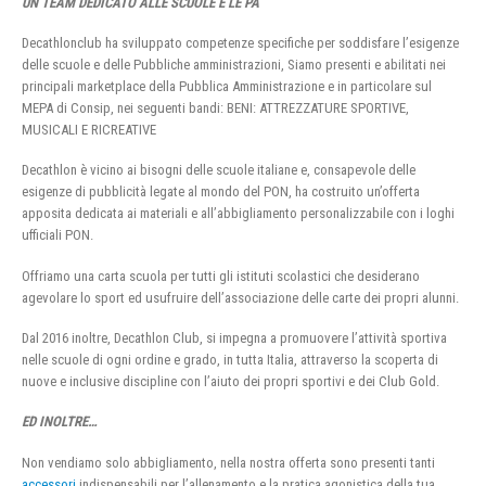
UN TEAM DEDICATO ALLE SCUOLE E LE PA
Decathlonclub ha sviluppato competenze specifiche per soddisfare l’esigenze
delle scuole e delle Pubbliche amministrazioni, Siamo presenti e abilitati nei
principali marketplace della Pubblica Amministrazione e in particolare sul
MEPA di Consip, nei seguenti bandi: BENI: ATTREZZATURE SPORTIVE,
MUSICALI E RICREATIVE
Decathlon è vicino ai bisogni delle scuole italiane e, consapevole delle
esigenze di pubblicità legate al mondo del PON, ha costruito un’offerta
apposita dedicata ai materiali e all’abbigliamento personalizzabile con i loghi
ufficiali PON.
Offriamo una carta scuola per tutti gli istituti scolastici che desiderano
agevolare lo sport ed usufruire dell’associazione delle carte dei propri alunni.
Dal 2016 inoltre, Decathlon Club, si impegna a promuovere l’attività sportiva
nelle scuole di ogni ordine e grado, in tutta Italia, attraverso la scoperta di
nuove e inclusive discipline con l’aiuto dei propri sportivi e dei Club Gold.
ED INOLTRE…
Non vendiamo solo abbigliamento, nella nostra offerta sono presenti tanti
accessori
indispensabili per l’allenamento e la pratica agonistica della tua