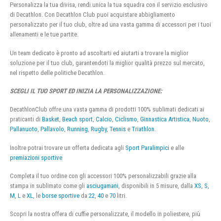
Personalizza la tua divisa, rendi unica la tua squadra con il servizio esclusivo
di Decathlon. Con Decathlon Club puoi acquistare abbigliamento
personalizzato per il tuo club, oltre ad una vasta gamma di accessori per i tuoi
allenamenti e le tue partite.
Un team dedicato è pronto ad ascoltarti ed aiutarti a trovare la miglior
soluzione per il tuo club, garantendoti la miglior qualità prezzo sul mercato,
nel rispetto delle politiche Decathlon.
SCEGLI IL TUO SPORT ED INIZIA LA PERSONALIZZAZIONE:
DecathlonClub offre una vasta gamma di prodotti 100% sublimati dedicati ai
praticanti di
Basket
,
Beach sport
,
Calcio
,
Ciclismo
,
Ginnastica Artistica
,
Nuoto
,
Pallanuoto
,
Pallavolo
,
Running
,
Rugby
,
Tennis
e
Triathlon
.
Inoltre potrai trovare un offerta dedicata agli
Sport Paralimpici
e alle
premiazioni sportive
Completa il tuo ordine con gli accessori 100% personalizzabili grazie alla
stampa in sublimato come gli
asciugamani
, disponibili in 5 misure, dalla
XS
,
S
,
M
,
L
e
XL
, le
borse sportive
da
22
,
40
e
70
litri.
Scopri la nostra offera di cuffie personalizzate, il modello in poliestere, più