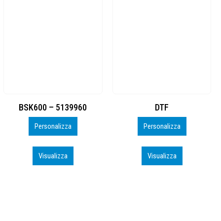
BSK600 – 5139960
DTF
BA
Personalizza
Personalizza
Visualizza
Visualizza