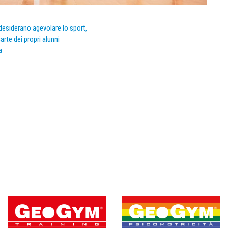
e desiderano agevolare lo sport,
arte dei propri alunni
a