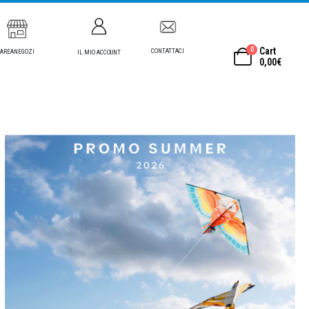
0
Cart
CONTATTACI
AREANEGOZI
IL MIO ACCOUNT
0,00
€